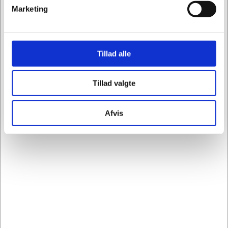
Marketing
bordunderstel
1 stk aksel over bord, monteret mellem søjler
Indstilling af bord Manuel
Størrelse bordplade (mm) 1500 x 800
Tillad alle
Størrelse understel (mm) 1490 x 765
Arbejdshøjde ekskl. plade (mm) 700 - 950
Maks. belastning (kg) 150
Tillad valgte
Bordplade farve Lys grå
Bordplade materiale Højtrykslaminat
Afvis
Bordplade tykkelse (mm) 24
Kantliste farve: Mørk grå - (OBS Blå ABS kant
på billede)
Understel farve Lys grå
Understel materiale Stålrør
Understel dimension (mm) 35 x 35 x 2
Påbygning c/c mm 1 x 1340
Leverandørs varenr. : 636721
Har du brug for yderligere information om vores