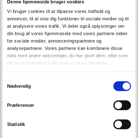
Denne hjemmeside bruger cookies
Vi bruger cookies til at tilpasse vores indhold og
annoncer, til at vise dig funktioner til sociale medier og til
at analysere vores trafik. Vi deler også oplysninger om
din brug af vores hjemmeside med vores partnere inden
for sociale medier, annonceringspartnere og
analysepartnere. Vores partnere kan kombinere disse
Information
Specifikationer
Datablade
data med andre oplysninger, du har givet dem, eller som
de har indsamlet fra din brug af deres tjenester.
Komplet arbejdsbord til lageret med b x d = 1500 x
Samtykkevalg
800 mm og 24 mm gråhvid HPL bordplade på H-
Jeg ønsker at handle som
Nødvendig
stativ understel.
Måk (BxD): 1500 x 800 mm
Privat
Erhverv
Præferencer
1 stk skæreaggregat med skærebredde 1000
mm
1 stk hylde med bredde 1350 mm inkl. 6 stk
Statistik
skilleplader/sidestøtter
1 stk aksel under bord, monteret på