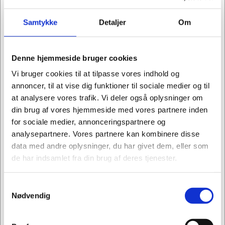
Samtykke
Detaljer
Om
Denne hjemmeside bruger cookies
Vi bruger cookies til at tilpasse vores indhold og
annoncer, til at vise dig funktioner til sociale medier og til
at analysere vores trafik. Vi deler også oplysninger om
din brug af vores hjemmeside med vores partnere inden
for sociale medier, annonceringspartnere og
analysepartnere. Vores partnere kan kombinere disse
data med andre oplysninger, du har givet dem, eller som
de har indsamlet fra din brug af deres tjenester.
Samtykkevalg
Jeg ønsker at handle som
Lena Astrid Poulsen, Web
Nødvendig
Privat
Erhverv