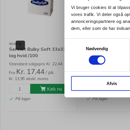
Vi bruger cookies til at tilpas
vores trafik. Vi deler også 
annonceringspartnere og anal
dem, eller som de har indsaml
Samtykkevalg
804620
391778
Serviet Bulky Soft 33x33 2-
Arkivboks Leitz
Nødvendig
lag hvid /100
Click&Store small 
Standard salgspris Kr. 22,44
Standard salgspris Kr.
Kr. 17,44
Kr. 136,25
/ pk.
/ 
Fra
Fra
Kr. 13,95 ekskl. moms
Kr. 109,00 ekskl. moms
Afvis
Køb nu
Kø
På lager
På lager