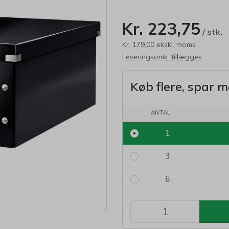
Kr. 223,75
/ stk.
Kr. 179,00 ekskl. moms
Leveringsomk. tillægges
Køb flere, spar m
ANTAL
1
3
6