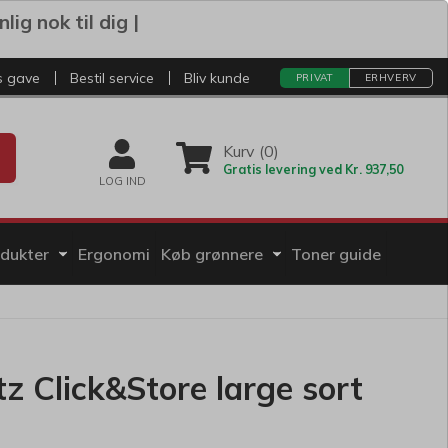
ig nok til dig |
s gave
Bestil service
Bliv kunde
PRIVAT
ERHVERV
Kurv (0)
Gratis levering ved Kr. 937,50
LOG IND
odukter
Ergonomi
Køb grønnere
Toner guide
tz Click&Store large sort