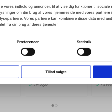
se vores indhold og annoncer, til at vise dig funktioner til sociale
oplysninger om din brug af vores hjemmeside med vores partnere i
Jeg ønsker at handle som
ysepartnere. Vores partnere kan kombinere disse data med andr
et fra din brug af deres tjenester.
Privat
Erhverv
392056
392057
Opbevaringskasse Leitz
Opbevar
Præferencer
Statistik
sort
Click&Store small sort
Click&S
 182,50
Standard salgspris Kr. 131,25
Standard s
Kr. 99,94
Kr.
stk.
/ stk.
Fra
Fra
Kr. 79,95 ekskl. moms
Kr. 99,95 
Tillad valgte
b nu
Køb nu
På lager
På lag