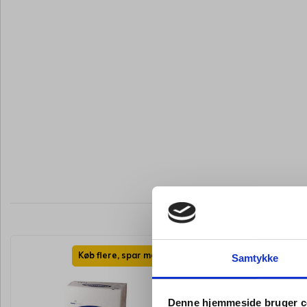
Køb flere, spar mere
Køb flere,
Samtykke
Denne hjemmeside bruger c