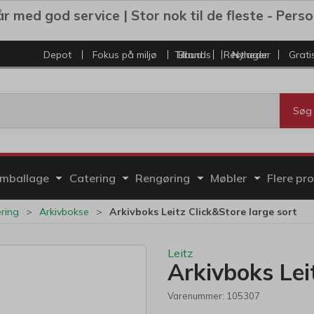
r med god service | Stor nok til de fleste - Personl
Depot
Fokus på miljø
Tilbud
Brands
Restlager
Nyheder
Grati
Søg
mballage
Catering
Rengøring
Møbler
Flere pr
ring
Arkivbokse
Arkivboks Leitz Click&Store large sort
Leitz
Arkivboks Lei
Varenummer:
105307