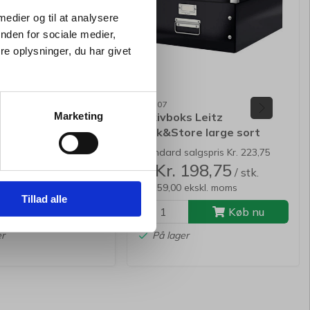
 medier og til at analysere
nden for sociale medier,
e oplysninger, du har givet
105307
ingskasse Leitz
Arkivboks Leitz
Marketing
tore medieum sort
Click&Store large sort
algspris Kr. 163,75
Standard salgspris Kr. 223,75
 124,94
Kr. 198,75
/ stk.
/ stk.
Fra
ekskl. moms
Kr. 159,00 ekskl. moms
Tillad alle
Køb nu
Køb nu
er
På lager