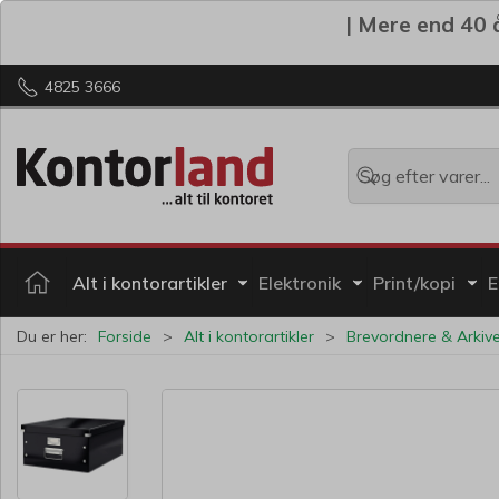
| Mere end 40 å
4825 3666
Alt i kontorartikler
Elektronik
Print/kopi
E
Du er her:
Forside
Alt i kontorartikler
Brevordnere & Arkive