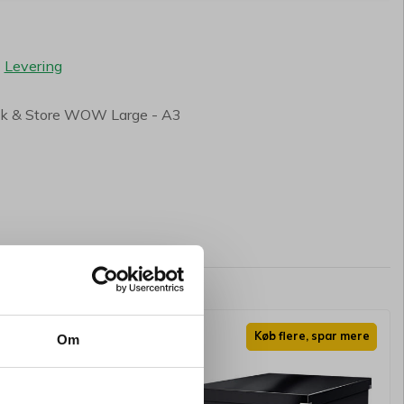
-
Levering
ick & Store WOW Large - A3
Køb flere, spar mere
Køb flere, spar mere
Om