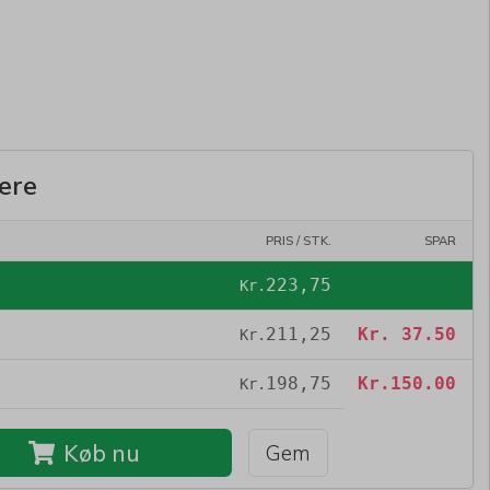
ere
PRIS / STK.
SPAR
223,75
Kr.
211,25
Kr.
37.50
Kr.
198,75
Kr.
150.00
Kr.
Køb nu
Gem