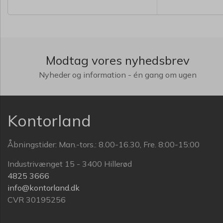
Modtag vores nyhedsbrev
Nyheder og information - én gang om ugen
Kontorland
Åbningstider: Man.-tors.: 8.00-16.30, Fre. 8:00-15:00
Industrivænget 15 - 3400 Hillerød
4825 3666
info@kontorland.dk
CVR 30195256