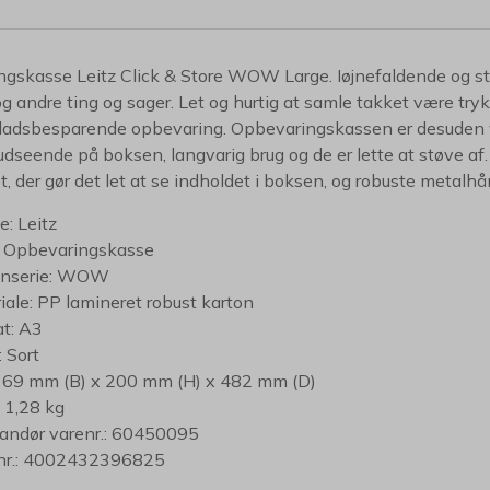
gskasse Leitz Click & Store WOW Large. Iøjnefaldende og stil
og andre ting og sager. Let og hurtig at samle takket være try
pladsbesparende opbevaring. Opbevaringskassen er desuden vel
dseende på boksen, langvarig brug og de er lette at støve af
t, der gør det let at se indholdet i boksen, og robuste metalh
: Leitz
 Opbevaringskasse
gnserie: WOW
iale: PP lamineret robust karton
t: A3
: Sort
369 mm (B) x 200 mm (H) x 482 mm (D)
 1,28 kg
andør varenr.: 60450095
nr.: 4002432396825