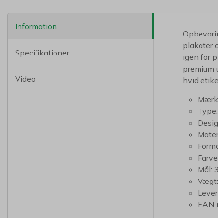
Information
Opbevarin
plakater 
Specifikationer
igen for 
premium u
Video
hvid etike
Mærke
Type:
Desi
Mater
Forma
Farve
Mål: 
Vægt:
Lever
EAN 