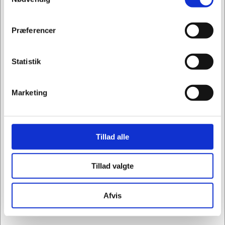
VIS VARIANTER
Privat
Erhverv
Præferencer
marker-penol-0750-svanemaerket-skra-2-5mm
Marker Penol 0750 svanemærket skrå 2-5mm
Statistik
Standard salgspris Kr. 13,69
Kr. 9,56
Fra
Marketing
Kr. 7,65 ekskl. moms
Vis varianter
Tillad alle
Køb flere, spar mere
Tillad valgte
Afvis