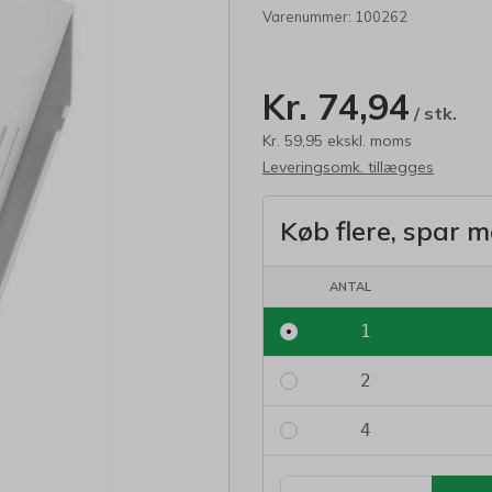
Varenummer:
100262
Kr. 74,94
/ stk.
Kr. 59,95 ekskl. moms
Leveringsomk. tillægges
Køb flere, spar m
ANTAL
1
2
4