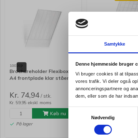
Samtykke
Denne hjemmeside bruger c
100269
100263
Brochureholder Flexiboxx
Brochureholder Fle
Vi bruger cookies til at tilpas
A4 frontplade klar stående
A4 1 bakke udvidel
vores trafik. Vi deler også 
stående
Standard salgspris Kr.
annonceringspartnere og anal
Kr. 74,94
Kr. 59,94
/ stk.
/ st
dem, eller som de har indsaml
Fra
Kr. 59,95 ekskl. moms
Kr. 47,95 ekskl. moms
Samtykkevalg
Køb nu
Kø
Nødvendig
På lager
På lager