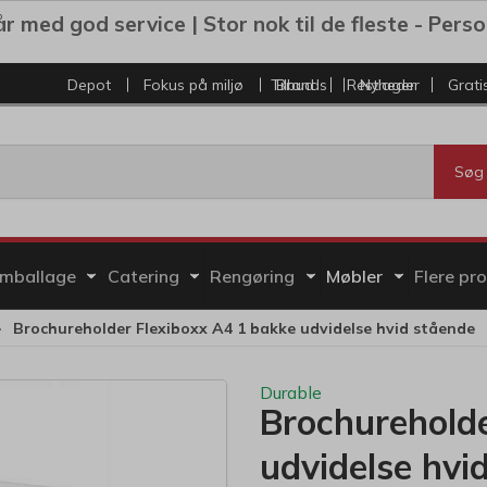
r med god service | Stor nok til de fleste - Personl
Depot
Fokus på miljø
Tilbud
Brands
Restlager
Nyheder
Grati
Søg
mballage
Catering
Rengøring
Møbler
Flere pr
Brochureholder Flexiboxx A4 1 bakke udvidelse hvid stående
Durable
Brochureholde
udvidelse hvi