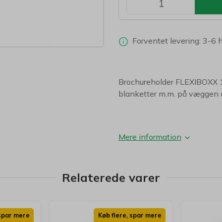
Forventet levering: 3-6 
Brochureholder FLEXIBOXX 1
blanketter m.m. på væggen
Mere information
Relaterede varer
 spar mere
Køb flere, spar mere