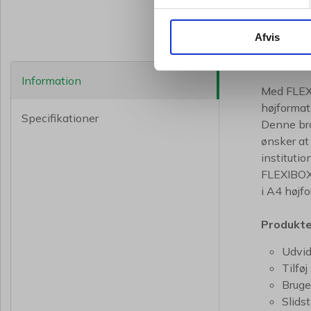
Afvis
Information
Med FLEXI
højformat
Specifikationer
Denne bro
ønsker at
institution
FLEXIBOXX
i A4 højfo
Produkt
Udvid
Tilfø
Bruge
Slids