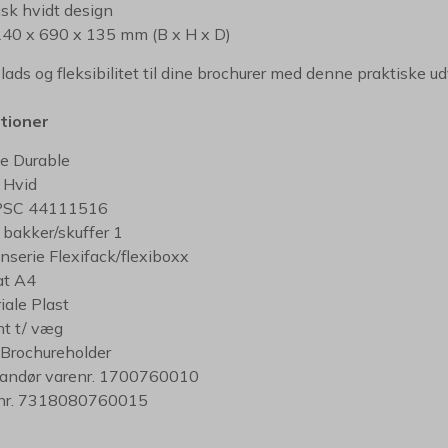
isk hvidt design
240 x 690 x 135 mm (B x H x D)
lads og fleksibilitet til dine brochurer med denne praktiske ud
ationer
e Durable
 Hvid
SC 44111516
 bakker/skuffer 1
nserie Flexifack/flexiboxx
at A4
iale Plast
nt t/ væg
Brochureholder
andør varenr. 1700760010
nr. 7318080760015