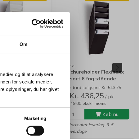
Om
100261
holder Flexiboxx
Brochureholder Flexiboxx
 medier og til at analysere
6 fag stående
A4 sort 6 fag stående
nden for sociale medier,
t/væg
algspris Kr. 543,75
Standard salgspris Kr. 543,75
e oplysninger, du har givet
 436,25
Kr. 436,25
/ pk.
/ pk.
Fra
 ekskl. moms
Kr. 349,00 ekskl. moms
Køb nu
Køb nu
Marketing
er
Forventet levering: 3-6
hverdage