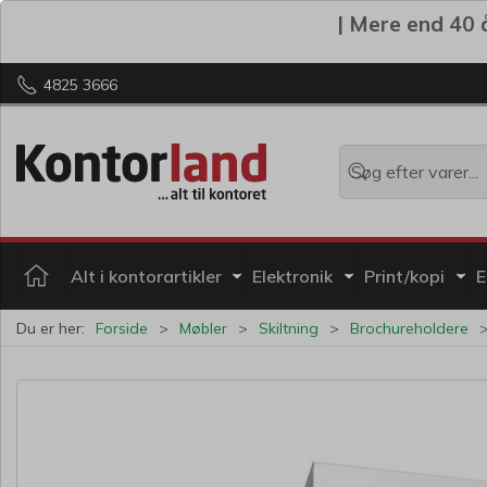
| Mere end 40 å
4825 3666
Alt i kontorartikler
Elektronik
Print/kopi
E
Du er her:
Forside
Møbler
Skiltning
Brochureholdere