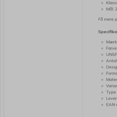
Klass
Mål: 
Få mere p
Specifik
Mærk
Farve
UNSP
Antal
Desig
Form
Mater
Varia
Type 
Lever
EAN 