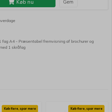
Køb nu
Gem
hverdage
 fag A4 - Præsentabel fremvisning af brochurer og
 med 1 skråfag
Køb flere, spar mere
Køb flere, spar mere