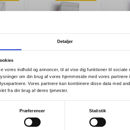
Detaljer
ookies
100258
100256
xiboxx
Brochureholder Flexiboxx
Brochure
se vores indhold og annoncer, til at vise dig funktioner til sociale
se klar
A4 hvid 6 fag liggende
A4 hvid 
oplysninger om din brug af vores hjemmeside med vores partnere i
t/væg
t/væg
Jeg ønsker at handle som
 74,94
Standard salgspris Kr. 543,75
Standard s
ysepartnere. Vores partnere kan kombinere disse data med andr
Kr. 436,25
Kr.
k.
/ pk.
et fra din brug af deres tjenester.
Fra
Fra
Kr. 349,00 ekskl. moms
Kr. 349,00
Privat
Erhverv
b nu
Køb nu
Præferencer
Statistik
Forventet levering: 3-6
På lag
hverdage