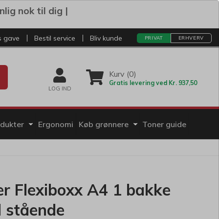
ig nok til dig |
s gave
Bestil service
Bliv kunde
PRIVAT
ERHVERV
Kurv (0)
Gratis levering ved Kr. 937,50
LOG IND
odukter
Ergonomi
Køb grønnere
Toner guide
r Flexiboxx A4 1 bakke
d stående