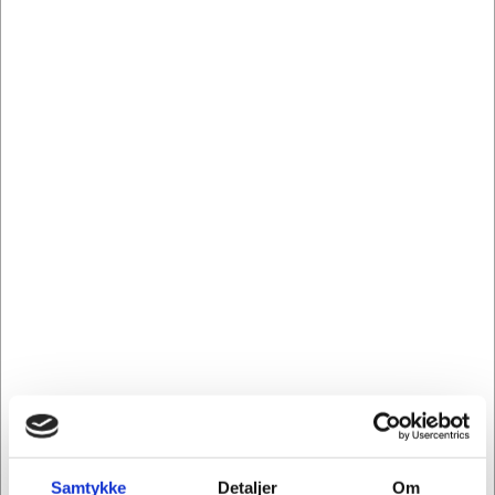
1624501
Håndledsstøtte
t/Jobmate softgel
extra dyb sort
Kr. 488,75
/ stk.
Kr. 391,00 ekskl. moms
Køb nu
Forventet levering: 3-6
hverdage
Samtykke
Detaljer
Om