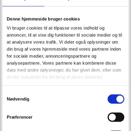
Denne hjemmeside bruger cookies
Vi bruger cookies til at tilpasse vores indhold og
annoncer, til at vise dig funktioner til sociale medier og til
Information
Specifikationer
at analysere vores trafik. Vi deler også oplysninger om
din brug af vores hjemmeside med vores partnere inden
for sociale medier, annonceringspartnere og
En smartere måde at arbejde på.
analysepartnere. Vores partnere kan kombinere disse
Underarmsstøtten Jobmate aflaster hele
data med andre oplysninger, du har givet dem, eller som
underarmen og forebygger symptomer som f.eks.
de har indsamlet fra din brug af deres tjenester.
musearm, stivhed eller ubehag. Den asymmetriske
design giver ekstra støtte, når man bruger det
numeriske tastatur eller et tastatur. Armstøtten
Samtykkevalg
Jeg ønsker at handle som
Nødvendig
monteres på skrivebordet og passer til både lige og
vinklede bordplader. Overfladelag af
Privat
Erhverv
smudsafvisende kunstlæder for nemmere rengøring.
Præferencer
Aflaster hele underarmen.