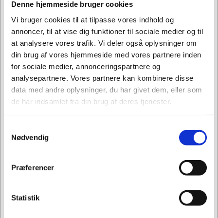
100558
391267
Denne hjemmeside bruger cookies
Hængemapper Leitz
Fane
Vi bruger cookies til at tilpasse vores indhold og
Alpha Active A4 sort
Esselte/Easyview
m/elastik 5stk/pak
9cm klar 25stk/pak
annoncer, til at vise dig funktioner til sociale medier og til
Standard salgspris Kr.
at analysere vores trafik. Vi deler også oplysninger om
Kr. 248,75
168,75
/ pk.
din brug af vores hjemmeside med vores partnere inden
Kr. 145,00
/
Kr. 199,00 ekskl. moms
Fra
for sociale medier, annonceringspartnere og
pk.
Køb nu
Køb nu
analysepartnere. Vores partnere kan kombinere disse
Kr. 116,00 ekskl. moms
data med andre oplysninger, du har givet dem, eller som
På lager
På lager
de har indsamlet fra din brug af deres tjenester.
Samtykkevalg
Jeg ønsker at handle som
Nødvendig
Privat
Erhverv
Præferencer
Information
Specifikationer
Statistik