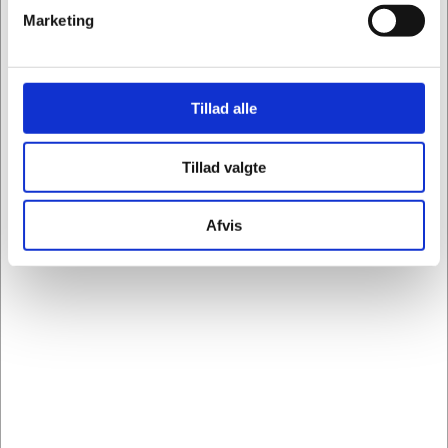
Ekstra indstik i hvid pap til Esselte hængemapper
Marketing
A4- og folio-format. Passer til Alpha Active og
Esselte Pendaflex, Plus og Classic hængemapper.
Mærke: Esselte
Tillad alle
Type: Indstik
Mål (H x B): 15 mm x 50 mm
Materiale: Karton
Tillad valgte
Farve: Hvid
Antal pr. pakke: 100 stk.
Afvis
Leverandør varenr.: 94613
EAN nr.: 3249449461301
Læs mere om emnet "
Arkivering & hængemapper
" i
vores guide.
Related content