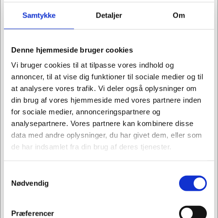
har indflydelse på effektiviteten og
produktiviteten. Derfor kan alle
Samtykke
Detaljer
Om
Dencons arbejdsborde hæves og sænkes – i nøjagtig
den position, der passer medarbejderen. Nemt og
hurtigt i faste positioner. Samtidig kan højden altid
Denne hjemmeside bruger cookies
frit justeres, så du altid står nøjagtig der, hvor du har
Vi bruger cookies til at tilpasse vores indhold og
det bedst. Desuden er kroppen organisk og kan
annoncer, til at vise dig funktioner til sociale medier og til
ændre sig i løbet af dagen: De fleste mennesker er
at analysere vores trafik. Vi deler også oplysninger om
højere om morgenen end om aftenen, fordi ryggens
din brug af vores hjemmeside med vores partnere inden
disce synker i løbet af dagen og udvider sig igen når
for sociale medier, annonceringspartnere og
vi sover om natten. Desuden kan hælene på især
analysepartnere. Vores partnere kan kombinere disse
kvinders sko variere fra dag til dag. Alt sammen
data med andre oplysninger, du har givet dem, eller som
noget Dencon har taget højde for i designet af
de har indsamlet fra din brug af deres tjenester.
hæve-sænkebordet.
Samtykkevalg
Jeg ønsker at handle som
Nødvendig
Mindst mulig miljøbelastning
Dencon A/S er certificeret efter ISO 14001. Dette
Privat
Erhverv
sikrer, at Dencon har et miljøstyrings-system, som
Præferencer