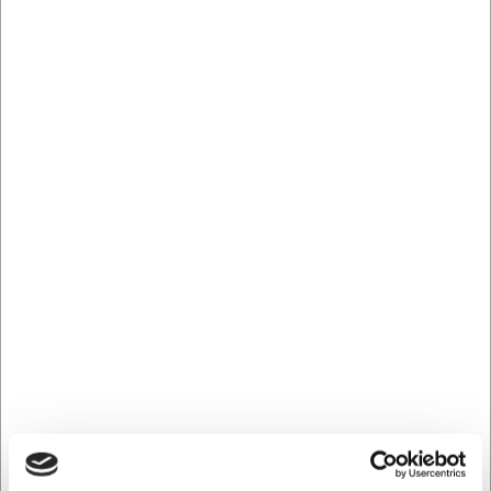
design er med til at forbedre arbejdsmiljøet for den
enkelte medarbejder, det giver øget arbejdsglæde og
effektivitet i dagligdagen.
Bordene er testet til professionelt brug og
overholder samtlige danske og europæiske
standarder.
Bordplade: Lys grå laminat
Stel: 2 leddet alu-stel
Mål: 180x80 cm
Bordplader 22 mm MDF
Pladehjørner, radius 10 mm
Kantprofil 50 grader
Med kroppen i centrum
Dencon har sat mennesket i centrum, når de
designer skriveborde, for at tage hensyn til kroppen
og kroppens funktioner. Det er vigtigt og sundt
jævnligt at skifte stilling, når man arbejder.
Bevægelse til muskler og led giver velvære. Velvære