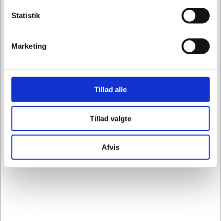
Statistik
Produktnr.: SDG320-42
EAN-nr.: 5705730320422
OEM-nr.: 320-42
Marketing
Kolli: 50
Pakkestørrelse: 1
Enhed: Stk.
Tillad alle
Capacity: 20000 mAh
Battery type: Li-polymer
Micro USB input: 5V/2A (10W max)
Tillad valgte
USB-C input: 5V/2A
USB-C output: 5V/2.1A
Afvis
USB-A output 1+2: 5V/2.4A (12W max)
Supports power-through
Related content