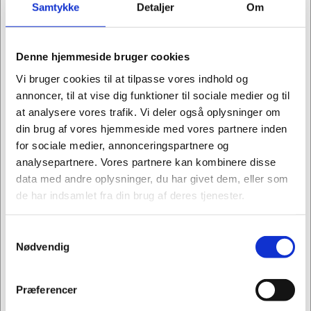
Samtykke
Detaljer
Om
Denne hjemmeside bruger cookies
Vi bruger cookies til at tilpasse vores indhold og
Information
Specifikationer
Datablade
annoncer, til at vise dig funktioner til sociale medier og til
at analysere vores trafik. Vi deler også oplysninger om
din brug af vores hjemmeside med vores partnere inden
Sandberg Saver Powerbank 20000 er en bærbar
for sociale medier, annonceringspartnere og
oplader, der nemt lader op via en USB-port og
analysepartnere. Vores partnere kan kombinere disse
efterfølgende forsyner din mobiltelefon eller andre
data med andre oplysninger, du har givet dem, eller som
mobile enheder med strøm. Ved at have denne
de har indsamlet fra din brug af deres tjenester.
Powerbank med dig er du altid forberedt på at
oplade dine enheder hvor som helst og når som
helst – uden at være begrænset af stikkontakter. Se
Samtykkevalg
Jeg ønsker at handle som
Nødvendig
frem til en fremtid uden bekymringer om afladte
batterier! Opdag fordelene ved Sandberg
Privat
Erhverv
Powerbank 20000 mAh og hvordan den kan gøre
Præferencer
din hverdag mere bekvem.