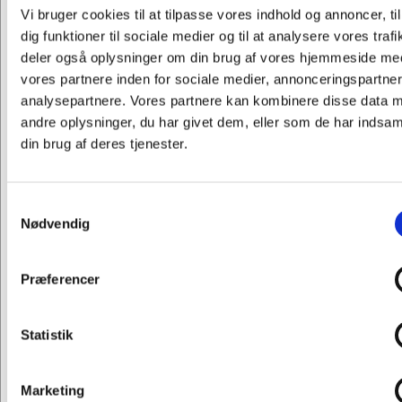
tværf. sort kunstsk
Vi bruger cookies til at tilpasse vores indhold og annoncer, til
Standard salgspris Kr. 167,50
dig funktioner til sociale medier og til at analysere vores trafi
Kr. 117,25
deler også oplysninger om din brug af vores hjemmeside me
/ stk.
vores partnere inden for sociale medier, annonceringspartne
Kr. 93,80 ekskl. moms
analysepartnere. Vores partnere kan kombinere disse data 
Leveringsomk. tillægges
andre oplysninger, du har givet dem, eller som de har indsaml
din brug af deres tjenester.
Køb nu
Forventet levering: Uge 37-38
Samtykkevalg
Jeg ønsker at handle som
Nødvendig
Spar 30%
Privat
Erhverv
Præferencer
Statistik
Marketing