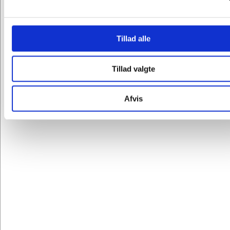
Tillad alle
Tillad valgte
BESTIL FØR 30/9 & FÅ 30%
FORVENTET LEVERING: UGE 37-38
Afvis
27227410
Life Planner Essentials ugekalender 2027
Mayland A5
Standard salgspris Kr. 167,50
Kr. 117,25
/ stk.
Kr. 93,80 ekskl. moms
Leveringsomk. tillægges
Køb nu