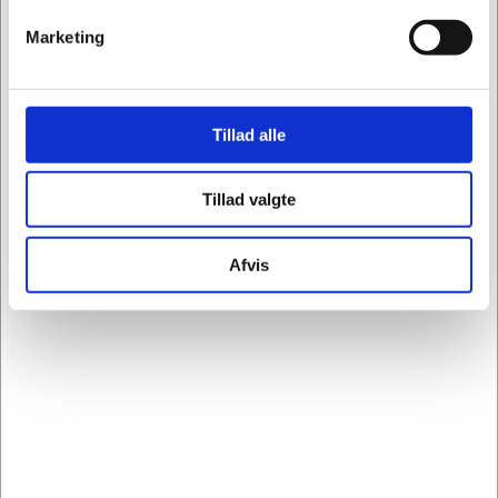
Nem installation: Sæt blot det trådløse kort i den
interne løsningsport. Andre modeller kræver en
Marketing
inkluderet kortmonteringspod eller indsættelse
af et trådløst modul i Lexmark enhedens USB-
forbindelse.
Tillad alle
Generelt
Enhedstype: Udskriftsserver
Tillad valgte
Netværk
Afvis
Forbindelsesteknologi: Trådløs
Dataforbindelsesprotokol: IEEE 802.11a, IEEE
802.11b, IEEE 802.11g, IEEE 802.11n, IEEE
802.11ac
Overensstemmelsesstandarder: IEEE 802.11a,
IEEE 802.11b, IEEE 802.11g, IEEE 802.11n,
IEEE 802.11ac
Oplysninger om kompatibilitet