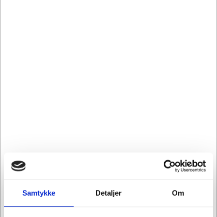
Information
Specifikationer
Lexmark MarkNet N8370 - Udskriftsserver - Wi-Fi 5
- for Lexmark CX860, MX722, MX822, MX826,
XC6153, XC8160, XC9235, XM5365, XM5370,
XM7355, XM7370
MarkNet N8370 adds 802.11 a/b/g/n/ac trådløs
tilslutning til Lexmark enheder via
netværksinfrastruktur eller Wi-Fi Direct til mobile
brugere. Lexmark N8370/N8372 understøtter også
Samtykke
Detaljer
Om
Dual Band tilslutning for både 2,4 GHz og 5 GHz
trådløse netværk.