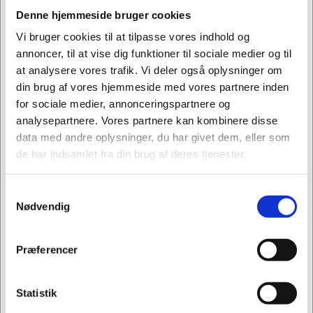
Denne hjemmeside bruger cookies
Fordele
Vi bruger cookies til at tilpasse vores indhold og
Én printerserver – to funktioner
annoncer, til at vise dig funktioner til sociale medier og til
Tilslut netværksbrugere: Den trådløse
at analysere vores trafik. Vi deler også oplysninger om
printerserverfunktion føjer 802.11a/b/g/n/ac
din brug af vores hjemmeside med vores partnere inden
tilslutning til Lexmark enheder og kan
for sociale medier, annonceringspartnere og
konfigureres som en del af din
analysepartnere. Vores partnere kan kombinere disse
netværksinfrastruktur.
data med andre oplysninger, du har givet dem, eller som
Forbedret sikkerhed
de har indsamlet fra din brug af deres tjenester.
Understøttelse af trådløs kryptering: Undgå
trådløse ændringer eller aflytninger med WEP-
Samtykkevalg
kryptering (64- og 128-bit nøgle), WPA2 (Wi-Fi
Jeg ønsker at handle som
Nødvendig
Protected Access) - sikkerhed på personligt
niveau og WPA2 (Wi-Fi Protected Access) -
Privat
Erhverv
sikkerhed på virksomhedsniveau. Du styrer,
Præferencer
hvem der har adgang til printeren via Wi-Fi som
standard.
Statistik
Installation og kontrol