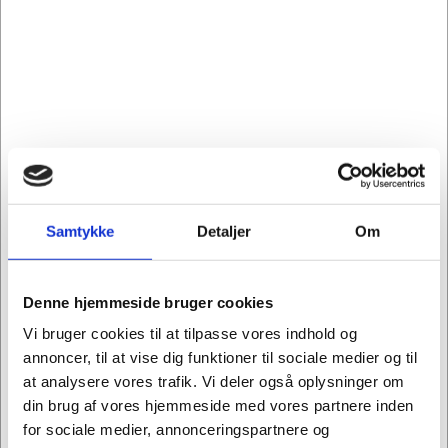
På lager
Levering: 1-2 hverdage
-
Levering
Universal filament tape
Mere information
Relaterede varer
Samtykke
Detaljer
Om
Denne hjemmeside bruger cookies
Køb flere, spar mere
Køb flere, spar mere
Vi bruger cookies til at tilpasse vores indhold og
annoncer, til at vise dig funktioner til sociale medier og til
at analysere vores trafik. Vi deler også oplysninger om
din brug af vores hjemmeside med vores partnere inden
for sociale medier, annonceringspartnere og