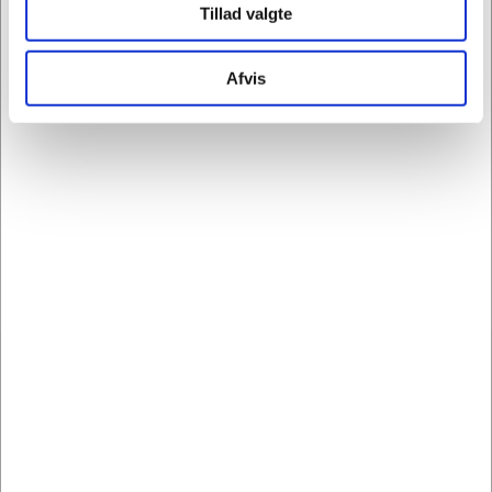
Tillad valgte
Semitransparent filamenttape til bundtning og
omsnøring af tungere gods. Til sikring af paller samt
Afvis
lukning og forstærkning af kartoner. Fremstillet af
glas-filamenter lamineret til polyester film hvilket
giver stor styrke uden for meget stræk. Tapen er
holdbar og kan ikke rives over. Den klæber godt til
mange overflader, selv ikke-polære overflader som
PE og PP. Tapen klæber også fantastisk til
forskellige pap- og bølgepap-overflader.
Modtag vores nyhedsbrev
Nyheder og information - én gang om ugen