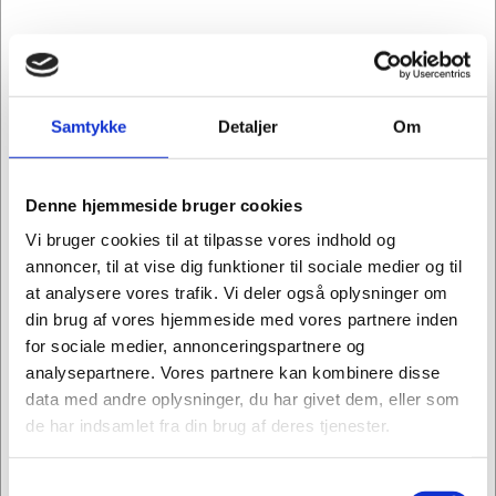
Samtykke
Detaljer
Om
Information
Specifikationer
Denne hjemmeside bruger cookies
Effektiv mobil udskrivning – uden behov for et
Vi bruger cookies til at tilpasse vores indhold og
netværk. Denne hurtige og støjsvage printer giver
annoncer, til at vise dig funktioner til sociale medier og til
flere sider pr. patron og har en lang batterilevetid.
at analysere vores trafik. Vi deler også oplysninger om
Let mobil udskrivning – hvor som helst
din brug af vores hjemmeside med vores partnere inden
for sociale medier, annonceringspartnere og
Du kan ganske enkelt udskrive trådløst fra din
analysepartnere. Vores partnere kan kombinere disse
bærbare computer og dine mobilenheder – med
data med andre oplysninger, du har givet dem, eller som
eller uden en router.
de har indsamlet fra din brug af deres tjenester.
Kom i gang med at udskrive på få minutter. HP's
automatiske trådløse tilslutning gør
Samtykkevalg
konfigurationen til en leg.