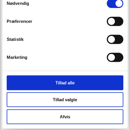
Jeg ønsker at handle som
Nødvendig
Denne holdbare og kompakte printer kan tages
med i din bil, rygsæk og meget mere, så du nemt
Privat
Erhverv
kan udskrive hvor som helst.
Præferencer
Gå forrest med hurtig og nem mobiludskrivning.
Færre afbrydelser pga. opladning takket være
Statistik
et batteri med lang levetid
Du får den største sidekapacitet i klassen – med
Marketing
originale HP-patroner.
Succes på farten – overalt. Hold tempoet højt i
løbet af arbejdsdagen med høje
Tillad alle
udskrivningshastigheder.
Hold produktiviteten oppe med et stort og
brugervenligt kontrolpanel.
Tillad valgte
Legendarisk kvalitet og driftsikkerhed.
Hold tempoet højt i løbet af arbejdsdagen
Afvis
Oplad hjemme, i din bil, på kontoret og mange