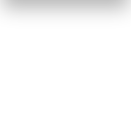
andre steder.
Med HP Fast Charge-teknologien kan du via en
stikkontakt lade batteriet helt op på 90
minutter, når printeren er slukket.
Færre afbrydelser med førsteklasses design og
støjsvag, effektiv drift. Gør indtryk på kunder –
uden støjende afbrydelser.
Du får udskrifter i høj kvalitet – igen og igen –
med en printer, der er designet og bygget til
driftssikkerhed.
Related content
Tema: Hjemmearbejdsplads