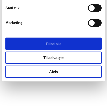
Specifikationer
Statistik
Marketing
Mærke
Dencon
Type
Kontorreol
Tillad alle
Materiale
Træ el. spån
Farve
Grå
Tillad valgte
Afvis
Modtag vores nyhedsbrev
Nyheder og information - én gang om ugen