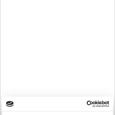
Kr. 2.195,00 ekskl. moms
Leveringsomk. tillægges
Køb nu
Gem
Kontakt os for leveringstid
Mere information
Relaterede varer