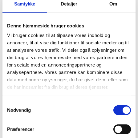
Samtykke
Detaljer
Om
Denne hjemmeside bruger cookies
902020
902024
Reol Dencon 2204
Reol Dencon 2302
Vi bruger cookies til at tilpasse vores indhold og
800x350x750 2-rum
800x350x1102 6-rum
annoncer, til at vise dig funktioner til sociale medier og til
lys grå DLP u/ml.-side
lys grå DLP m/ml.side
at analysere vores trafik. Vi deler også oplysninger om
Kr. 2.118,75
Kr. 3.368,75
din brug af vores hjemmeside med vores partnere inden
/ stk.
/ stk.
for sociale medier, annonceringspartnere og
Kr. 1.695,00 ekskl. moms
Kr. 2.695,00 ekskl. moms
analysepartnere. Vores partnere kan kombinere disse
Køb nu
Køb nu
data med andre oplysninger, du har givet dem, eller som
de har indsamlet fra din brug af deres tjenester.
Kontakt os for
Kontakt os for
leveringstid
leveringstid
Samtykkevalg
Jeg ønsker at handle som
Nødvendig
Privat
Erhverv
Præferencer