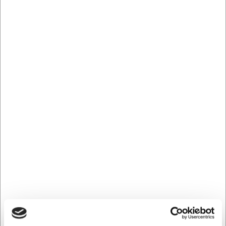
Kr. 3.368,75
/ stk.
Kr. 2.695,00 ekskl. moms
Leveringsomk. tillægges
Køb nu
Gem
Kontakt os for leveringstid
Mere information
Relaterede varer