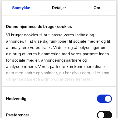
Samtykke
Detaljer
Om
Denne hjemmeside bruger cookies
902020
902024
Vi bruger cookies til at tilpasse vores indhold og
Reol Dencon 2204
Reol Dencon 2302
annoncer, til at vise dig funktioner til sociale medier og til
800x350x750 2-rum
800x350x1102 6-rum
at analysere vores trafik. Vi deler også oplysninger om
lys grå DLP u/ml.-side
lys grå DLP m/ml.side
din brug af vores hjemmeside med vores partnere inden
Kr. 2.118,75
Kr. 3.368,75
/ stk.
/ stk.
for sociale medier, annonceringspartnere og
Kr. 1.695,00 ekskl. moms
Kr. 2.695,00 ekskl. moms
analysepartnere. Vores partnere kan kombinere disse
data med andre oplysninger, du har givet dem, eller som
Køb nu
Køb nu
de har indsamlet fra din brug af deres tjenester.
Kontakt os for
Kontakt os for
leveringstid
leveringstid
Samtykkevalg
Jeg ønsker at handle som
Nødvendig
Privat
Erhverv
Præferencer