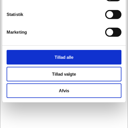
Statistik
Specifikationer
Marketing
Mærke
Dencon
Type
Kontorreol
Tillad alle
Materiale
Træ el. spån
Tillad valgte
Farve
Grå
Afvis
Modtag vores nyhedsbrev
Nyheder og information - én gang om ugen