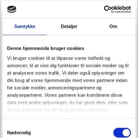
Mere information
Samtykke
Detaljer
Om
Relaterede varer
Denne hjemmeside bruger cookies
Vi bruger cookies til at tilpasse vores indhold og
Køb flere, spar mere
annoncer, til at vise dig funktioner til sociale medier og til
at analysere vores trafik. Vi deler også oplysninger om
din brug af vores hjemmeside med vores partnere inden
for sociale medier, annonceringspartnere og
analysepartnere. Vores partnere kan kombinere disse
data med andre oplysninger, du har givet dem, eller som
de har indsamlet fra din brug af deres tjenester.
285098
40603001310
Strapbånd PP sort
Pallebånd PP 12mm
Samtykkevalg
12x0,55mm ø200mm
x 0.63mm x 3000 m
Jeg ønsker at handle som
Nødvendig
3000m 118kg træk
406Ø sort
Standard salgspris Kr.