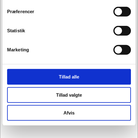
Privat
Erhverv
Præferencer
Statistik
Marketing
Tillad alle
Tillad valgte
1531655
Labelprinter Farve Brother VC-500W m/Wifi
Afvis
Kr. 1.873,75
/ stk.