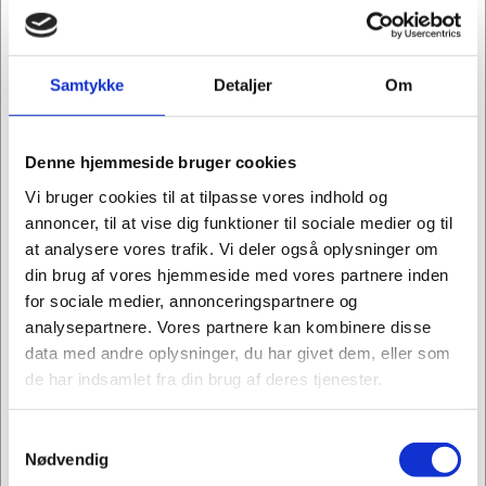
Samtykke
Detaljer
Om
1531596
Label Brother hvid-farvelabel 25mmx5m CZ1004
Denne hjemmeside bruger cookies
Vi bruger cookies til at tilpasse vores indhold og
Kr. 311,25
annoncer, til at vise dig funktioner til sociale medier og til
/ stk.
at analysere vores trafik. Vi deler også oplysninger om
Kr. 249,00 ekskl. moms
din brug af vores hjemmeside med vores partnere inden
for sociale medier, annonceringspartnere og
Køb nu
analysepartnere. Vores partnere kan kombinere disse
På lager
data med andre oplysninger, du har givet dem, eller som
de har indsamlet fra din brug af deres tjenester.
Samtykkevalg
Jeg ønsker at handle som
Nødvendig