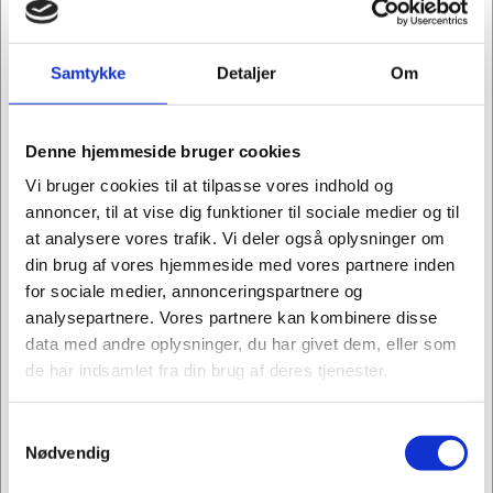
Post-it Big notes, flipover og EasyFlip
Samtykke
Detaljer
Om
Denne hjemmeside bruger cookies
Vi bruger cookies til at tilpasse vores indhold og
Gør en forskel med Post-it Super Sticky Recycled Notes
annoncer, til at vise dig funktioner til sociale medier og til
at analysere vores trafik. Vi deler også oplysninger om
din brug af vores hjemmeside med vores partnere inden
for sociale medier, annonceringspartnere og
analysepartnere. Vores partnere kan kombinere disse
Post-it Brand – 3 Tips til den supererfarne
mesterplanlægger
data med andre oplysninger, du har givet dem, eller som
de har indsamlet fra din brug af deres tjenester.
Samtykkevalg
Jeg ønsker at handle som
Nødvendig
Alt til kursus & møde