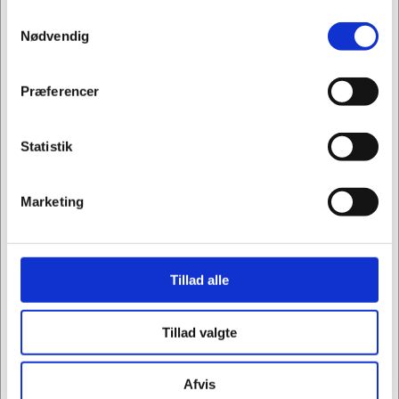
Samtykkevalg
Jeg ønsker at handle som
Nødvendig
Privat
Erhverv
Præferencer
Se også vores andre temaer om indretning:
Statistik
Indretning af mødelokale
Ergonomi ved hæve/sænkeborde
Marketing
Tillad alle
Tillad valgte
Afvis