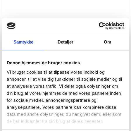
InnoPod er Innovativ, fleksibel og mobil!
InnoPod er en mobil og fleksibel arbejdsplads, der
Samtykke
Detaljer
Om
kan skabe et privat roligt rum hvor som helst.
De tykke beklædte vægge danner en barriere mod
visuelle og akkustiske distraktioner.
Denne hjemmeside bruger cookies
Du kan endda justere bordhøjden!
Vi bruger cookies til at tilpasse vores indhold og
Den er perfekt til større rum, travle rum og optager
annoncer, til at vise dig funktioner til sociale medier og til
kun omkring 1 kvadratmeter plads.
at analysere vores trafik. Vi deler også oplysninger om
Se mere om og køb InnoPod her >
din brug af vores hjemmeside med vores partnere inden
for sociale medier, annonceringspartnere og
analysepartnere. Vores partnere kan kombinere disse
data med andre oplysninger, du har givet dem, eller som
de har indsamlet fra din brug af deres tjenester.