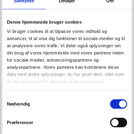
Samtykke
Detaljer
Om
391872
Tidsskriftsamler
Click&Store Leitz
Denne hjemmeside bruger cookies
WOW isblå
Standard salgspris Kr.
Vi bruger cookies til at tilpasse vores indhold og
131,25
annoncer, til at vise dig funktioner til sociale medier og til
Kr. 99,94
/ stk.
Fra
at analysere vores trafik. Vi deler også oplysninger om
Kr. 79,95 ekskl. moms
din brug af vores hjemmeside med vores partnere inden
Køb nu
for sociale medier, annonceringspartnere og
Forventet levering: 3-6
analysepartnere. Vores partnere kan kombinere disse
hverdage
data med andre oplysninger, du har givet dem, eller som
de har indsamlet fra din brug af deres tjenester.
Samtykkevalg
Jeg ønsker at handle som
Nødvendig
Privat
Erhverv
Information
Specifikationer
Præferencer