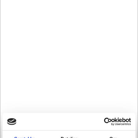
Tidsskriftsamler Click&Store Leitz WOW isblå - Sikker
opbevaring i flotte WOW farver
Mere information
Relaterede varer
Køb flere, spar mere