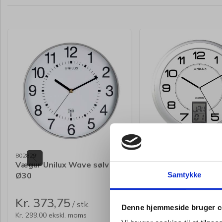
802829
801015
Vægur Unilux Wave sølv
Vægur Unilux Insti
Ø30
sølvgrå
Samtykke
Kr. 373,75
Kr. 286,25
/ stk.
/ stk.
Denne hjemmeside bruger c
Kr. 299,00 ekskl. moms
Kr. 229,00 ekskl. moms