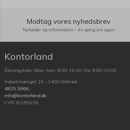
Modtag vores nyhedsbrev
Nyheder og information - én gang om ugen
Kontorland
Åbningstider: Man.-tors.: 8.00-16.30, Fre. 8:00-15:00
Industrivænget 15 - 3400 Hillerød
4825 3666
info@kontorland.dk
CVR 30195256