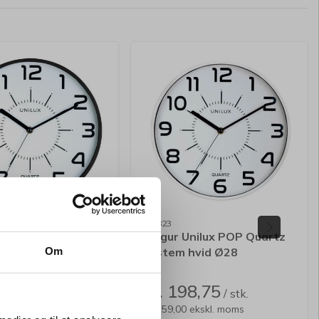
802823
nilux POP Quartz
Vægur Unilux POP Quartz
sort Ø 28
System hvid Ø28
Om
8,75
Kr. 198,75
/ stk.
/ stk.
 ekskl. moms
Kr. 159,00 ekskl. moms