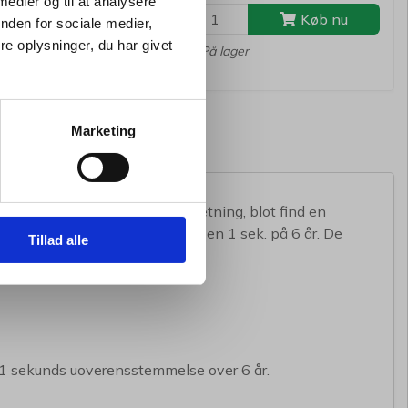
 medier og til at analysere
Køb nu
Køb nu
nden for sociale medier,
e oplysninger, du har givet
er
På lager
Marketing
et kræver ingen værktøj for opsætning, blot find en
ranterer en afvigelse på mindre en 1 sek. på 6 år. De
Tillad alle
se tiden også på afstand.
å 1 sekunds uoverensstemmelse over 6 år.