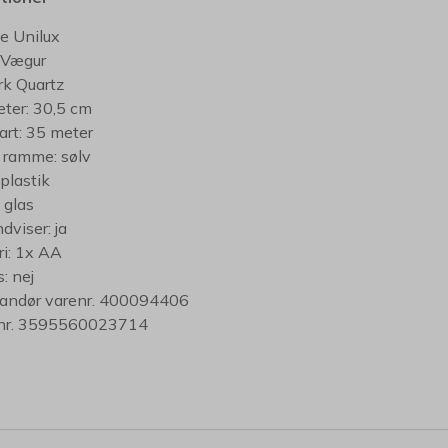
e Unilux
 Vægur
k Quartz
ter: 30,5 cm
rt: 35 meter
 ramme: sølv
 plastik
 glas
dviser: ja
ri: 1x AA
: nej
andør varenr. 400094406
nr. 3595560023714