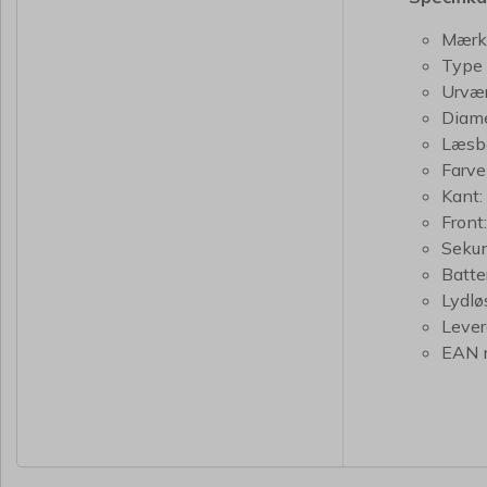
Mærk
Type
Urvær
Diame
Læsba
Farve
Kant:
Front:
Sekun
Batte
Lydløs
Lever
EAN 