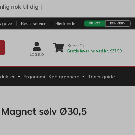
ig nok til dig |
s gave
Bestil service
Bliv kunde
PRIVAT
ERHVERV
Kurv (0)
Gratis levering ved Kr. 937,50
LOG IND
odukter
Ergonomi
Køb grønnere
Toner guide
 Magnet sølv Ø30,5