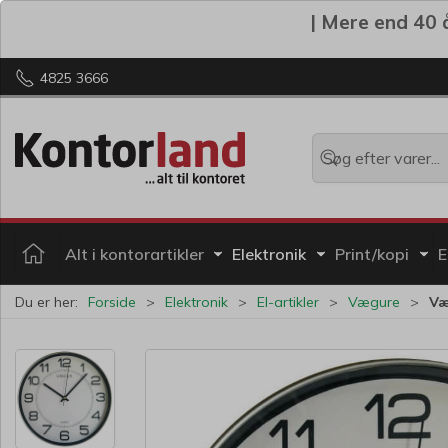
| Mere end 40 å
4825 3666
Alt i kontorartikler
Elektronik
Print/kopi
E
Du er her:
Forside
Elektronik
El-artikler
Vægure
Væ