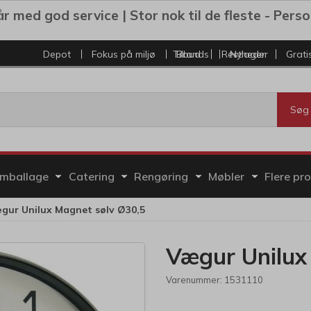
r med god service | Stor nok til de fleste - Personl
Depot
Fokus på miljø
Tilbud
Brands
Restlager
Nyheder
Grati
Søg
mballage
Catering
Rengøring
Møbler
Flere pr
gur Unilux Magnet sølv Ø30,5
Vægur Unilux
Varenummer:
1531110