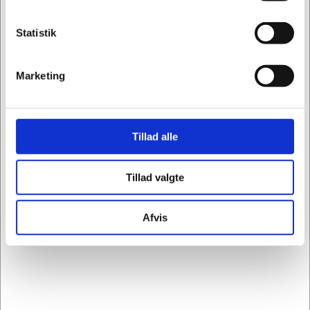
Information
Specifikationer
Statistik
Ved at vælge Eco arkivæsker får du fordel af en
Marketing
omkostningseffektiv løsning til arkivering af
dokumenter og du bidrager samtidig til at beskytte
vor planet. Dette fuldt funktionelle produkt er
fremstillet i 100% recirkuleret bølgepap, herunder
Tillad alle
85% 'post-consumer' materiale. Den er 100%
recirkulerbar. Arkivæsken er perfekt til at arkivere
Tillad valgte
dokumenter taget ud fra brev- og ringordnere, de
forstærkede sider sikre en stabil konstruktion.
Afvis
Mærke: Esselte
Type: Arkivæsker
Designserie: Eco
Format: A4
Dimensioner (B x H x D): 100 mm x 327 mm x