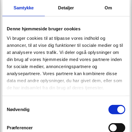
Samtykke
Detaljer
Om
100248
100249
Denne hjemmeside bruger cookies
Arkivæske Esselte
Arkivæske Esselte
Vi bruger cookies til at tilpasse vores indhold og
hvid 100 mm karton
hvid 200 mm karton
annoncer, til at vise dig funktioner til sociale medier og til
Standard salgspris Kr.
Standard salgspris Kr.
at analysere vores trafik. Vi deler også oplysninger om
21,19
32,44
din brug af vores hjemmeside med vores partnere inden
Kr. 16,19
Kr. 24,94
/ stk.
/ stk.
Fra
Fra
for sociale medier, annonceringspartnere og
Kr. 12,95 ekskl. moms
Kr. 19,95 ekskl. moms
analysepartnere. Vores partnere kan kombinere disse
Køb nu
Køb nu
data med andre oplysninger, du har givet dem, eller som
Forventet levering: 3-6
Forventet levering: 3-6
de har indsamlet fra din brug af deres tjenester.
hverdage
hverdage
Sælges i pakker af 10 stk.
Sælges i pakker af 25 stk.
Samtykkevalg
Jeg ønsker at handle som
Nødvendig
Privat
Erhverv
Præferencer