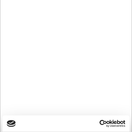
Forventet levering: 3-6 hverdage
Arkivæske Esselte Eco naturbrun 100 mm x 327 mm x
233 mm
Mere information
Relaterede varer
Køb flere, spar mere
Køb flere, spar mere