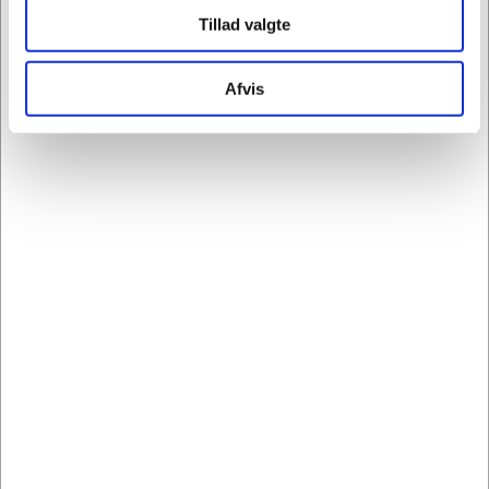
komme til.
Tillad valgte
Stærkt og holdbart materiale, som kan holde op
til 4 kg og gør det muligt at stable kasserne
Afvis
sikkert for at spare plads under opbevaring.
Fås i et udvalg af rolige, jordnære farver med en
mat finish, som du kan mikse og matche for at
skabe et moderne og organiseret rum
Stilfuldt håndtag i læder gør papkasserne
nemme at få ud af hylder, reoler &
garderobeskabe
Passer perfekt i kubusmøbler, på
opbevaringshylder og kan på grund af den lave
højde opbevares i næsten alle standardskuffer
eller bruges som opbevaringskasser under
sengen
Leveres fladpakket i plastfri emballage, nem at
samle uden brug af værktøj
Kan recirkuleres 100 % ved nemt at skille
opbevaringskasserne ad i separate dele