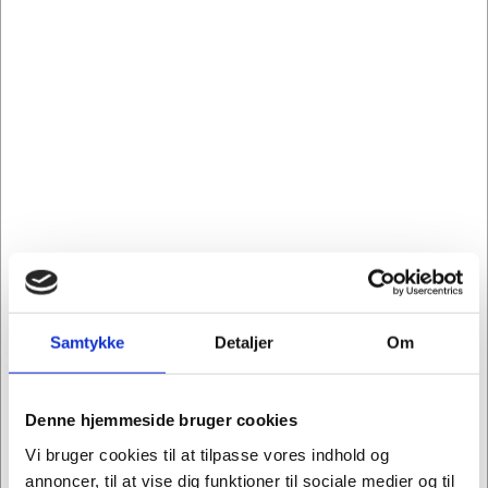
210116
804008
Desinfektion Instant
Hånddesinfektion,
Foam 250 ml
Deb InstantFOAM, 1l,
80% ethanol t/disp.
Standard salgspris Kr.
Kr. 355,00
233,75
/ stk.
Kr. 185,00
/
Fra
Kr. 284,00 ekskl. moms
stk.
Køb nu
Køb nu
Kr. 148,00 ekskl. moms
På lager
Forventet levering: 3-6
hverdage
Sælges i pakker af 3 stk.
Samtykke
Detaljer
Om
Denne hjemmeside bruger cookies
Vi bruger cookies til at tilpasse vores indhold og
Information
Specifikationer
Datablade
annoncer, til at vise dig funktioner til sociale medier og til