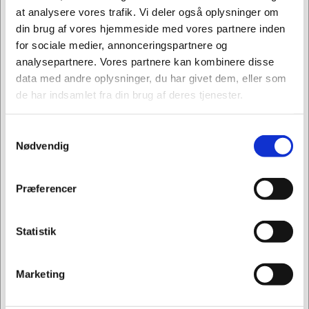
at analysere vores trafik. Vi deler også oplysninger om
din brug af vores hjemmeside med vores partnere inden
Hånddesinfektionsskum til alle situationer, hvor
for sociale medier, annonceringspartnere og
rene og sterile procedurer er påkrævet. Til kirurgisk
analysepartnere. Vores partnere kan kombinere disse
hånddesinfektion ifølge EN12791 standarden.
data med andre oplysninger, du har givet dem, eller som
Lever op til EN 1500.
de har indsamlet fra din brug af deres tjenester.
Mærke: Deb
Samtykkevalg
Type: Skum
Jeg ønsker at handle som
Nødvendig
Indhold: 1 liter
Variant: t/ dispenser
Privat
Erhverv
Parfume: Uparfumeret
Præferencer
Anvendelse: Hånddesinfektion
Egenskab: Antibakteriel
Statistik
Forpakning: 60 kolli = 1 palle
Holdbarhed: 36 måneder
Marketing
Holdbarhed, åbnet: 12 måneder
Farve: klar