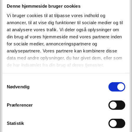
taburetten nærmest til bevægelse i sig selv: Den
Denne hjemmeside bruger cookies
rundede base tillader dig at være aktiv og bevæge
Vi bruger cookies til at tilpasse vores indhold og
dig i alle retninger. Enkelhed, intuitiv håndtering og
annoncer, til at vise dig funktioner til sociale medier og til
den klare minimalistiske form tillader Up-is-1 at
at analysere vores trafik. Vi deler også oplysninger om
passe ind i enhver arkitektonisk omgivelse.
din brug af vores hjemmeside med vores partnere inden
Funktionelt og minimalistisk design
for sociale medier, annonceringspartnere og
analysepartnere. Vores partnere kan kombinere disse
Den iøjefaldende røde strop spiller en dobbelt rolle
data med andre oplysninger, du har givet dem, eller som
som justerings-håndtag og design-kendetegn, der
de har indsamlet fra din brug af deres tjenester.
fremhæver Up-is-1-taburettens afslappede
funktionalitet.
Samtykkevalg
Jeg ønsker at handle som
Bæredygtighed
Nødvendig
Up-is-1 følger Interstuhls filosofi til den mindste
Privat
Erhverv
Præferencer
detalje, og kombinerer moderne siddevaner med
effektivitet og bæredygtighed: 50% af produktet er
fremstillet af genbrugsmaterialer. Helt uden
Statistik
bindemidler og tilsætningsmaterialer. Stolen har