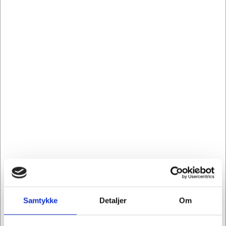
Information
Specifikationer
Video
Den smarte multifunktionelle taburet følger dig
gennem spontane konversationer, workshops,
møder og brain-storming-sessions. Den holder dig
sund og aktiv og holder din agenda fleksibel. Den er
et aktivt alternativ til din almindelige kontorstol. Up-
is- 1 bidrager med en sund forandring til
arbejdspladsen.
Bevægelsesfrihed
Kombination af bevægelse og mobilitet ved
arbejdspladsen giver en frihed til at indgå i
Samtykke
Detaljer
Om
midlertidige samarbejder, hvor som helst, når som
helst, og ved en hver lejlighed. Samtidig opmuntrer