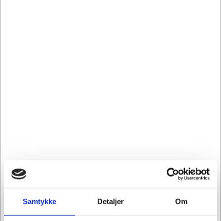
804157
Mundbind stof / bomuld 3-lags m/næsekl. rød
Kr. 49,94
/ stk.
Kr. 39,95 ekskl. moms
Leveringsomk. tillægges
Køb nu
På lager
Samtykke
Detaljer
Om