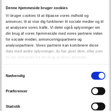
Denne hjemmeside bruger cookies
Vi bruger cookies til at tilpasse vores indhold og
annoncer, til at vise dig funktioner til sociale medier og til
at analysere vores trafik. Vi deler også oplysninger om
din brug af vores hjemmeside med vores partnere inden
for sociale medier, annonceringspartnere og
analysepartnere. Vores partnere kan kombinere disse
data med andre oplysninger, du har givet dem, eller som
de har indsamlet fra din brug af deres tjenester.
Samtykkevalg
Jeg ønsker at handle som
Nødvendig
803945
Mundbind stof / bomuld 3-lags m/næsekl. sort
Privat
Erhverv
Præferencer
Kr. 44,94
Statistik
/ stk.