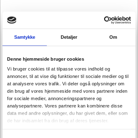
Kr. 179,00 ekskl. moms
Leveringsomk. tillægges
Køb nu
Gem
Samtykke
Detaljer
Om
Forventet levering: 3-6 hverdage
Denne hjemmeside bruger cookies
Mere information
Vi bruger cookies til at tilpasse vores indhold og
annoncer, til at vise dig funktioner til sociale medier og til
at analysere vores trafik. Vi deler også oplysninger om
Specifikationer
din brug af vores hjemmeside med vores partnere inden
for sociale medier, annonceringspartnere og
analysepartnere. Vores partnere kan kombinere disse
data med andre oplysninger, du har givet dem, eller som
Mærke
Sandberg
de har indsamlet fra din brug af deres tjenester.
Type
Øvrigt tilbehør
Samtykkevalg