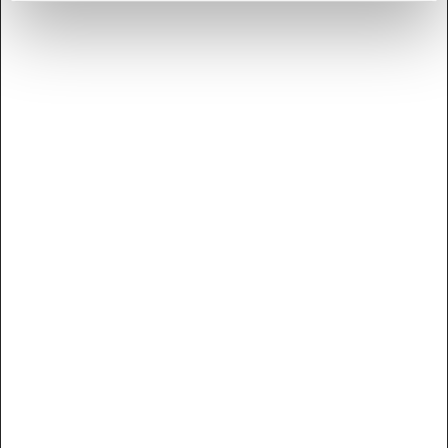
Industrivænget 15 - 3400 Hillerød
4825 3666
info@kontorland.dk
CVR 30195256
KATALOG
Alt i kontorartikler
Elektronik
Print/kopi
Emballage
Catering
Rengøring
Møbler
Flere produkter