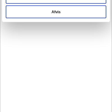
100cmx70m
. Derudover har vi pakketape og andre
uundværlige emballageartikler her hos Kontorland.
Afvis
Skal du bruge specialkasser som emballage til vin eller
gaveæsker til andre flasker, så kan du nemt se hele
vores udvalg under
vinemballage
. Så er du sikker på at
dine vingaver præsenterer sig bedst muligt. Husk at du
også kan finde
gavebånd
,
indpakningspapir
og
manillamærker
i Kontorlands webshop.
Modtag vores nyhedsbrev
Nyheder og information - én gang om ugen