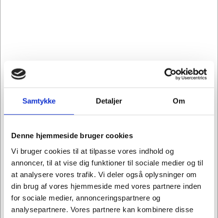
Master'In
310x230x250mm
Standard salgspris Kr.
Standard salgspris Kr.
310x230x100mm A4
126 (A4) - 18L - 3mm
7,44
9,94
7l 3mm
Kr. 5,31
Kr. 7,94
/ stk.
/ stk.
Fra
Fra
Kr. 4,25 ekskl. moms
Kr. 6,35 ekskl. moms
Køb nu
Køb nu
Forventet levering: 3-6
På lager
hverdage
Sælges i pakker af 25 stk.
Sælges i pakker af 20 stk.
Samtykke
Detaljer
Om
Denne hjemmeside bruger cookies
Emballage til sikker transport og
Vi bruger cookies til at tilpasse vores indhold og
opbevaring
annoncer, til at vise dig funktioner til sociale medier og til
at analysere vores trafik. Vi deler også oplysninger om
Hos Kontorland finder du et stort udvalg af papkasser og
din brug af vores hjemmeside med vores partnere inden
æsker til forsendelse og til opbevaring. Transport af små
for sociale medier, annonceringspartnere og
og store genstande kræver sikker emballage. Det er
analysepartnere. Vores partnere kan kombinere disse
derfor vigtigt at finde den rette størrelse æske, såfremt