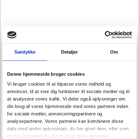
Magnet stickers
Magnet stickers
Lean " Action "
Lean " Action -
26x6cm grøn
Created " 6x19cm
Standard salgspris Kr.
Standard salgspris Kr.
grøn
112,44
112,44
Kr. 98,69
Kr. 95,63
/ stk.
/ stk.
Fra
Fra
Kr. 78,95 ekskl. moms
Kr. 76,50 ekskl. moms
Køb nu
Køb nu
Samtykke
Detaljer
Om
Forventet levering: 3-6
På lager
hverdage
Denne hjemmeside bruger cookies
Vi bruger cookies til at tilpasse vores indhold og
annoncer, til at vise dig funktioner til sociale medier og til
at analysere vores trafik. Vi deler også oplysninger om
din brug af vores hjemmeside med vores partnere inden
for sociale medier, annonceringspartnere og
Information
Specifikationer
analysepartnere. Vores partnere kan kombinere disse
data med andre oplysninger, du har givet dem, eller som
Smarte magnetiske labels til at sætte på
de har indsamlet fra din brug af deres tjenester.