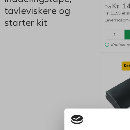
Kr. 1
Fra
tavleviskere og
Kr. 11,95 eks
starter kit
Leveringsomk
Kontakt os
Køb
162850