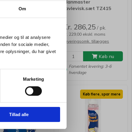
eboard visker Nobo
Planmaster
Wipe magnetisk
tavlevisk.sæt TZ415
Om
ard salgspris Kr. 136,25
Kr. 124,94
Kr. 286,25
/ stk.
/ pk.
9,95 ekskl. moms
Kr. 229,00 ekskl. moms
 medier og til at analysere
ingsomk. tillægges
Leveringsomk. tillægges
nden for sociale medier,
e oplysninger, du har givet
Køb nu
Køb nu
 lager
Forventet levering: 3-6
hverdage
Marketing
Køb flere, spar mere
Køb flere, spar mere
Tillad alle