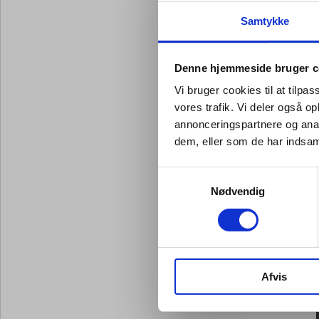
Tavlevisk
tz 4 m/ma
Samtykke
Standard salg
Kr. 1
Fra
Denne hjemmeside bruger c
Kr. 119,00 ek
Vi bruger cookies til at tilpas
Leveringsomk
vores trafik. Vi deler også 
annonceringspartnere og anal
dem, eller som de har indsaml
På lager
Samtykkevalg
Nødvendig
Afvis