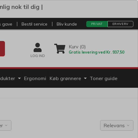
ig nok til dig |
s gave
Bestil service
Bliv kunde
PRIVAT
ERHVERV
Kurv (0)
Gratis levering ved Kr. 937,50
LOG IND
odukter
Ergonomi
Køb grønnere
Toner guide
er
Relevans