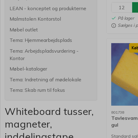
LEAN - konceptet og produkterne
På lager
Malmstolen Kontorstol
Sælges i p
Møbel outlet
Tema: Hjemmearbejdsplads
Køb
Tema: Arbejdspladsvurdering -
Kontor
Møbel-kataloger
Tema: Indretning af mødelokale
Tema: Skab rum til fokus
Whiteboard tusser,
801738
Tavlesvam
magneter,
gul
inddelingstape,
Standard salg