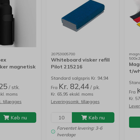
20753005700
magne
500x
tex
Whiteboard visker refill
Mag
sker magnetisk
Pilot 215216
t/w
500
Standard salgspris Kr. 94,94
Stand
,25
Kr. 82,44
/ stk.
/ pk.
Fra
Fra
skl. moms
Kr. 65,95 ekskl. moms
Kr. 5
. tillægges
Leveringsomk. tillægges
Lever
Køb nu
Køb nu
Forventet levering: 3-6
hverdage