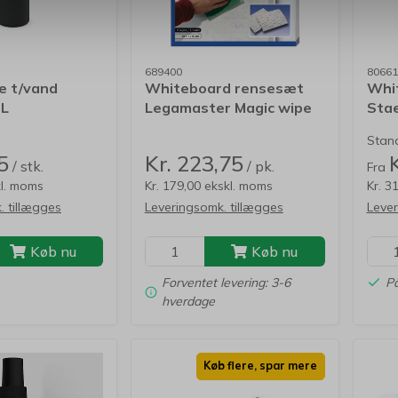
689400
80661
e t/vand
Whiteboard rensesæt
Whit
5L
Legamaster Magic wipe
Stae
Stand
5
Kr. 223,75
/ stk.
/ pk.
Fra
kl. moms
Kr. 179,00 ekskl. moms
Kr. 3
. tillægges
Leveringsomk. tillægges
Lever
Køb nu
Køb nu
Forventet levering: 3-6
På
hverdage
Køb flere, spar mere