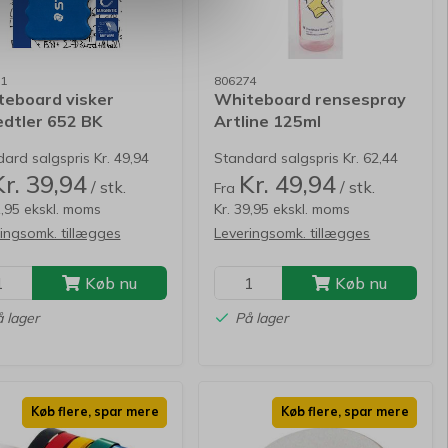
1
806274
eboard visker
Whiteboard rensespray
dtler 652 BK
Artline 125ml
ard salgspris Kr. 49,94
Standard salgspris Kr. 62,44
Kr. 39,94
Kr. 49,94
/ stk.
/ stk.
Fra
1,95 ekskl. moms
Kr. 39,95 ekskl. moms
ingsomk. tillægges
Leveringsomk. tillægges
Køb nu
Køb nu
 lager
På lager
Køb flere, spar mere
Køb flere, spar mere