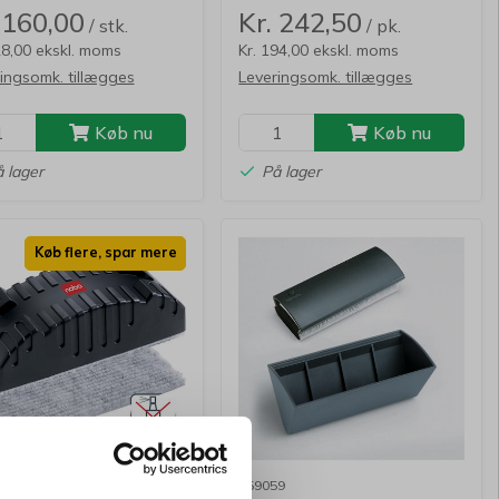
 160,00
Kr. 242,50
/ stk.
/ pk.
28,00 ekskl. moms
Kr. 194,00 ekskl. moms
ingsomk. tillægges
Leveringsomk. tillægges
Køb nu
Køb nu
 lager
På lager
Køb flere, spar mere
4533421
259059