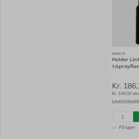
806674
Holder Lin
t/sprayfla
Kr. 186
Kr. 149,00 ek
Leveringsomk
På lager