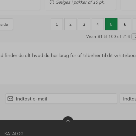
Sælges i pakker af 10 pk.
 side
1
2
3
4
5
6
Viser 81 til 100 af 216
 finder du alt hvad du har brug for af tilbehør til dit whiteb
KATALOG