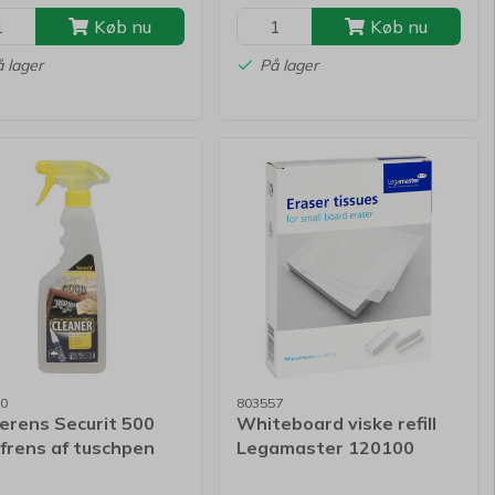
Køb nu
Køb nu
 lager
På lager
0
803557
erens Securit 500
Whiteboard viske refill
frens af tuschpen
Legamaster 120100
100ark/pk.