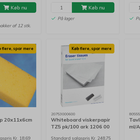
Køb nu
Køb nu
På lager
På
akker af 12 stk.
 flere, spar mere
Køb flere, spar mere
20753000600
80555
p 20x11x6cm
Whiteboard viskerpapir
Tavl
TZ5 pk/100 ark 1206 00
ml/A
spris Kr. 18,69
Standard salgspris Kr. 248,75