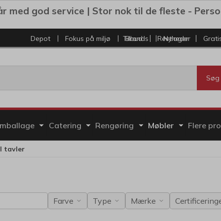
r med god service | Stor nok til de fleste - Personl
Depot
Fokus på miljø
Tilbud
Brands
Restlager
Nyheder
Grati
Søg
mballage
Catering
Rengøring
Møbler
Flere pr
l tavler
Farve
Type
Mærke
Certificering