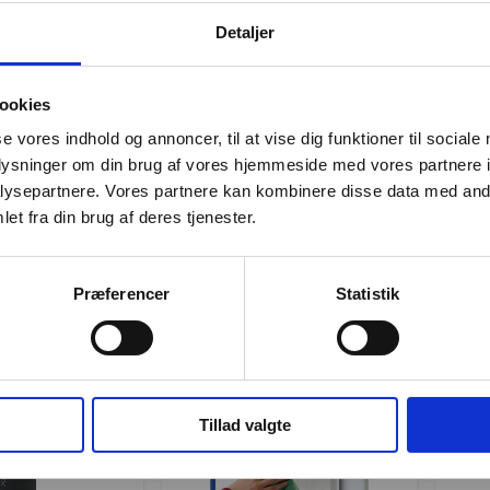
er Legamaster
Renseservietter Durable
Whit
gnetstrimmel
t/whiteboard pk./100
Dry
Detaljer
spris Kr. 186,25
Standard salgspris Kr. 43,69
Stand
48,75
Kr. 37,44
/ stk.
/ stk.
Fra
Fra
ookies
skl. moms
Kr. 29,95 ekskl. moms
Kr. 9
se vores indhold og annoncer, til at vise dig funktioner til sociale
. tillægges
Leveringsomk. tillægges
Lever
oplysninger om din brug af vores hjemmeside med vores partnere i
Jeg ønsker at handle som
ysepartnere. Vores partnere kan kombinere disse data med andr
Køb nu
Køb nu
et fra din brug af deres tjenester.
På lager
På
Privat
Erhverv
Præferencer
Statistik
Tillad valgte