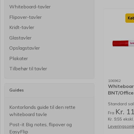
Whiteboard-tavler
Flipover-tavler
Køb
Kridt-tavler
Glastavler
Opslagstavler
Plakater
Tilbehør til tavler
106962
Whiteboar
Guides
BNT/Offic
Standard salg
Kontorlands guide til den rette
Kr. 1
Fra
whiteboard tavle
Kr. 9,55 eksk
Post-it Big notes, flipover og
Leveringsomk
EasyFlip