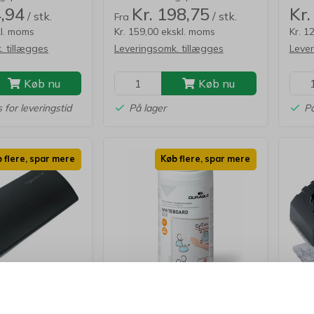
4,94
Kr. 198,75
Kr.
/ stk.
/ stk.
Fra
kl. moms
Kr. 159,00 ekskl. moms
Kr. 1
. tillægges
Leveringsomk. tillægges
Lever
Køb nu
Køb nu
 for leveringstid
På lager
På
 flere, spar mere
Køb flere, spar mere
BIONEDBRYDELIG
1682634
NOB3