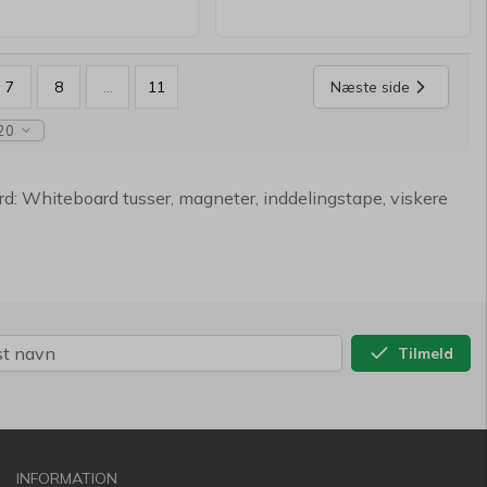
Næste side
7
8
...
11
20
oard: Whiteboard tusser, magneter, inddelingstape, viskere
Tilmeld
INFORMATION