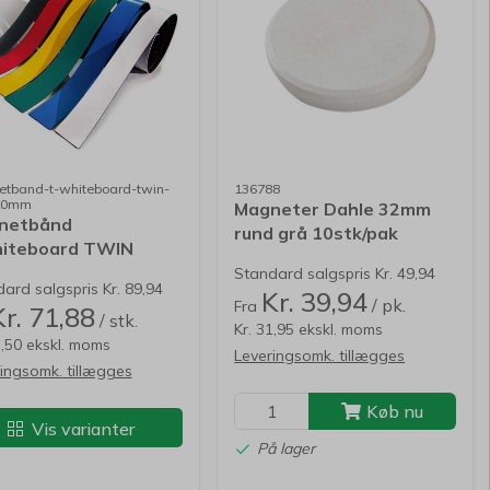
tband-t-whiteboard-twin-
136788
20mm
Magneter Dahle 32mm
netbånd
rund grå 10stk/pak
hiteboard TWIN
bærekraft 0,8kg
x20mm
Standard salgspris Kr. 49,94
ard salgspris Kr. 89,94
Kr. 39,94
/ pk.
Fra
Kr. 71,88
/ stk.
Kr. 31,95 ekskl. moms
7,50 ekskl. moms
Leveringsomk. tillægges
ingsomk. tillægges
Køb nu
Vis varianter
På lager