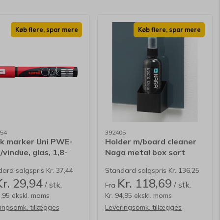
Køb flere, spar mere
Køb flere, spar mere
54
392405
k marker Uni PWE-
Holder m/board cleaner
/vindue, glas, 1,8-
Naga metal box sort
mm rød
ard salgspris Kr. 37,44
Standard salgspris Kr. 136,25
Kr. 29,94
Kr. 118,69
/ stk.
/ stk.
Fra
3,95 ekskl. moms
Kr. 94,95 ekskl. moms
ingsomk. tillægges
Leveringsomk. tillægges