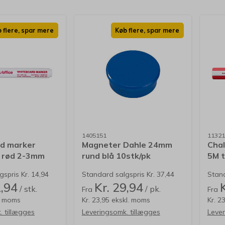
 flere, spar mere
Køb flere, spar mere
1405151
11321
d marker
Magneter Dahle 24mm
Chal
e rød 2-3mm
rund blå 10stk/pk
5M t
bærekraft 0,3kg
2,5
spris Kr. 14,94
Standard salgspris Kr. 37,44
Stand
1,94
Kr. 29,94
/ stk.
/ pk.
Fra
Fra
l. moms
Kr. 23,95 ekskl. moms
Kr. 2
. tillægges
Leveringsomk. tillægges
Lever