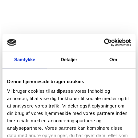
åbent indkast og den tredje er med kontaktfri
pedalåbning af låg i toppen. Det giver denne model
mulighed for at blive benyttet mange steder, og vi
ser oftest at pedalspanden bliver benyttet til
organisk materiale, som evt. kan have lugtgener hvis
ikke der bliver lukket til med låg.
Med vores sorteringsmærker, vil i kunne angive til
Samtykke
Detaljer
Om
brugerne, hvilken type affald der skal i hvilke
sektioner. Alle 3 store affaldsbeholdere kan rumme
65 liter affald, som let og enkelt tømmes via
Denne hjemmeside bruger cookies
frontlåge der åbnes foran på affalds-systemet.
Denne affaldscontainer kan derfor kombineres med
Vi bruger cookies til at tilpasse vores indhold og
andre Bica-modeller i samme dimensioner. Ønskes
annoncer, til at vise dig funktioner til sociale medier og til
der således mere end 3 sorteringsmuligheder, er
at analysere vores trafik. Vi deler også oplysninger om
dette let løst. Køb ekstra beholdere her på sitet, eller
din brug af vores hjemmeside med vores partnere inden
ring til os for assistance til at få opbygget det
for sociale medier, annonceringspartnere og
perfekte affaldssorteringsmøbel til jeres virksomhed.
analysepartnere. Vores partnere kan kombinere disse
data med andre oplysninger, du har givet dem, eller som