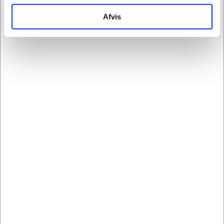
Hjul som standard Nej
Øvrige informationer Dæmper i låget
Afvis
Justerbare fødder Ja
Bica model 973
Serie: S30
Bica nr. 973-1957016-3
EAN nr. 5744004207670
Få mere information om vores
affaldssorteringssystemer
Har du brug for særlig vejledning eller ønsker om
specielle sammensætninger af affaldsstationer evt.
farvevalg og eget logo mm. er du velkommen til at
ringe eller skrive til os.
Ring på tlf.: +45 48253666, send en e-mail
på
info@kontorland.dk
eller bestil med det samme i
vores webshop.