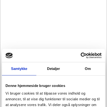
økonomisk 5-liters dunk - Svanemærket
Mere information
Relaterede varer
Køb flere, spar mere
Køb flere, spar mere
Samtykke
Detaljer
Om
Denne hjemmeside bruger cookies
Vi bruger cookies til at tilpasse vores indhold og
annoncer, til at vise dig funktioner til sociale medier og til
191203
108639
Engangshandsker
Sæbe Cleanline parf.
at analysere vores trafik. Vi deler også oplysninger om