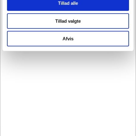
Tillad alle
velduftende hænder. Sæben giver et mildt og cremet
skum, og udtørrer ikke huden. pH 5,5. Økonomisk
Tillad valgte
dunk med 5 liter. Sæben er svanemærket, hvilket
gives til produkter, der er udviklet med særligt
hensyn til miljøet.
Afvis
Mærke: Novadan
Type: Dunk
Indhold:5 liter
Parfume: Svagt parfumeret
Variant: Cremesæbe
Farve: Perlemor
Certificeringer:
Svanemærket