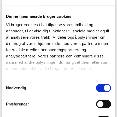
pen udmærker sig ved at kombinere komfort og
effektivitet med Pilots unikke termosensitive blæk,
Denne hjemmeside bruger cookies
der gør det muligt at skrive, rette og skrive igen uden
besvær. Perfekt til præcise noter, kreative tanker
Vi bruger cookies til at tilpasse vores indhold og
eller hurtige skitser – uanset hvor du befinder dig.
annoncer, til at vise dig funktioner til sociale medier og til
at analysere vores trafik. Vi deler også oplysninger om
Med en ergonomisk trekantet form sikrer FriXion
din brug af vores hjemmeside med vores partnere inden
Ball+ optimal skrivekomfort, og dens stilrene sorte
for sociale medier, annonceringspartnere og
matte finish passer perfekt til ethvert professionelt
analysepartnere. Vores partnere kan kombinere disse
miljø. Pennen er udstyret med trykknap-funktion, så
data med andre oplysninger, du har givet dem, eller som
du nemt kan skjule spidsen, når den ikke er i brug.
de har indsamlet fra din brug af deres tjenester.
Vælg mellem fire klassiske farver – sort, blå, grøn og
rød – og gør din daglige skrivning både praktisk og
Samtykkevalg
stilfuld.
Jeg ønsker at handle som
Nødvendig
Fremstillet med omtanke for fremtiden -
BeGreen & EcoMark
Privat
Erhverv
Præferencer
FriXion Ball+ er ikke kun en praktisk pen, men også
et mere miljøbevidst valg. Med en konstruktion, der