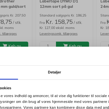
 Brother
Labeltape DYMO D1
Lab
 mm guld/sort
12mm sort på gul
24mm
spris Kr. 207,50
Standard salgspris Kr. 186,25
Stand
78,75
Kr. 158,75
/ stk.
/ stk.
Fra
Fra
skl. moms
Kr. 127,00 ekskl. moms
Kr. 1
. tillægges
Leveringsomk. tillægges
Lever
Køb nu
Køb nu
levering: 3-6
På lager
Fo
hv
Detaljer
 flere, spar mere
Køb flere, spar mere
ookies
se vores indhold og annoncer, til at vise dig funktioner til sociale
oplysninger om din brug af vores hjemmeside med vores partnere i
Jeg ønsker at handle som
ysepartnere. Vores partnere kan kombinere disse data med andr