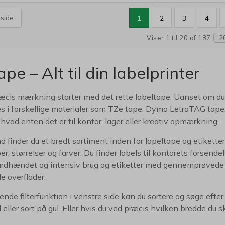
 side
1
2
3
4
Viser 1 til 20 af 187
2
pe – Alt til din labelprinter
æcis mærkning starter med det rette labeltape. Uanset om du b
es i forskellige materialer som TZe tape, Dymo LetraTAG tape
– hvad enten det er til kontor, lager eller kreativ opmærkning.
 finder du et bredt sortiment inden for lapeltape og etikette
per, størrelser og farver. Du finder labels til kontorets forsen
hårdhændet og intensiv brug og etiketter med gennemprøvede 
le overflader.
ende filterfunktion i venstre side kan du sortere og søge eft
eller sort på gul. Eller hvis du ved præcis hvilken bredde du sk