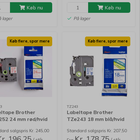
Køb nu
Køb nu
 lager
På lager
Køb flere, spar mere
Køb flere, spar mere
3
TZ243
ltape Brother
Labeltape Brother
252 24 mm rød/hvid
TZe243 18 mm blå/hvid
neret
lamineret
ard salgspris Kr. 245,00
Standard salgspris Kr. 207,50
Kr. 196,25
Kr. 178,75
/ stk.
/ stk.