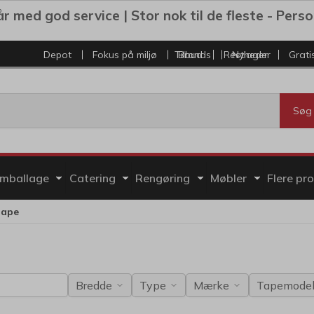
r med god service | Stor nok til de fleste - Personl
Depot
Fokus på miljø
Tilbud
Brands
Restlager
Nyheder
Grati
Søg
mballage
Catering
Rengøring
Møbler
Flere pr
tape
Bredde
Type
Mærke
Tapemode