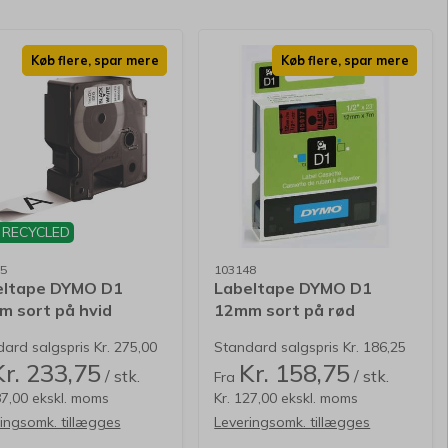
Køb flere, spar mere
Køb flere, spar mere
 RECYCLED
5
103148
eltape DYMO D1
Labeltape DYMO D1
 sort på hvid
12mm sort på rød
ard salgspris Kr. 275,00
Standard salgspris Kr. 186,25
Kr. 233,75
Kr. 158,75
/ stk.
/ stk.
Fra
87,00 ekskl. moms
Kr. 127,00 ekskl. moms
ingsomk. tillægges
Leveringsomk. tillægges