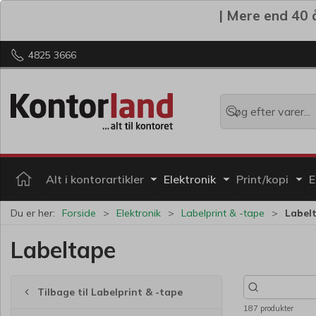
| Mere end 40 å
4825 3666
Alt i kontorartikler
Elektronik
Print/kopi
E
Du er her:
Forside
Elektronik
Labelprint & -tape
Label
Labeltape
Tilbage til Labelprint & -tape
187 produkter