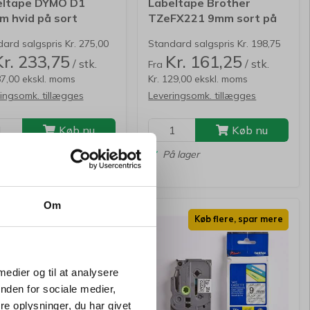
eltape DYMO D1
Labeltape Brother
 hvid på sort
TZeFX221 9mm sort på
hvid fleksibel
ard salgspris Kr. 275,00
Standard salgspris Kr. 198,75
Kr. 233,75
Kr. 161,25
/ stk.
/ stk.
Fra
87,00 ekskl. moms
Kr. 129,00 ekskl. moms
ingsomk. tillægges
Leveringsomk. tillægges
Køb nu
Køb nu
rventet levering: 3-6
På lager
erdage
Om
Køb flere, spar mere
Køb flere, spar mere
 medier og til at analysere
nden for sociale medier,
e oplysninger, du har givet