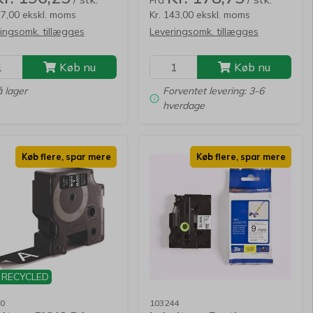
Fra
57,00 ekskl. moms
Kr. 143,00 ekskl. moms
ingsomk. tillægges
Leveringsomk. tillægges
Køb nu
Køb nu
 lager
Forventet levering: 3-6
hverdage
Køb flere, spar mere
Køb flere, spar mere
 RECYCLED
0
103244