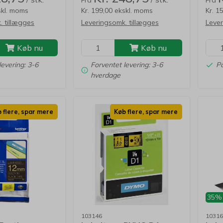
Fra
Fra
skl. moms
Kr. 199,00 ekskl. moms
Kr. 1
. tillægges
Leveringsomk. tillægges
Lever
Køb nu
Køb nu
levering: 3-6
Forventet levering: 3-6
På
hverdage
 flere, spar mere
Køb flere, spar mere
35%
103146
10316