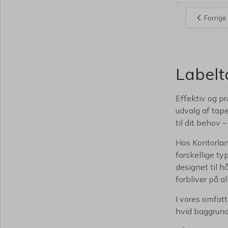
Forrige
Labelta
Effektiv og pr
udvalg af tap
til dit behov 
Hos Kontorland
forskellige ty
designet til 
forbliver på al
I vores omfatt
hvid baggrund 