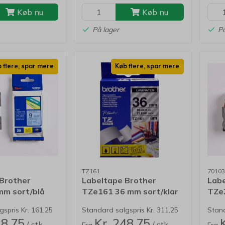
Køb nu
Køb nu
På lager
På
 flere, spar mere
Køb flere, spar mere
TZ161
70103
 Brother
Labeltape Brother
Labe
mm sort/blå
TZe161 36 mm sort/klar
TZe
ret
lamineret
lami
spris Kr. 161,25
Standard salgspris Kr. 311,25
Stand
28,75
Kr. 248,75
/ stk.
/ stk.