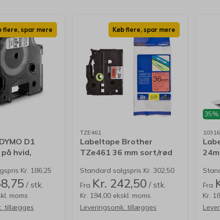
 flere, spar mere
Køb flere, spar mere
35%
TZE461
10316
 DYMO D1
Labeltape Brother
Lab
på hvid,
TZe461 36 mm sort/rød
24mm
laminerede
spris Kr. 186,25
Standard salgspris Kr. 302,50
Stand
58,75
Kr. 242,50
/ stk.
/ stk.
Fra
Fra
skl. moms
Kr. 194,00 ekskl. moms
Kr. 1
. tillægges
Leveringsomk. tillægges
Lever