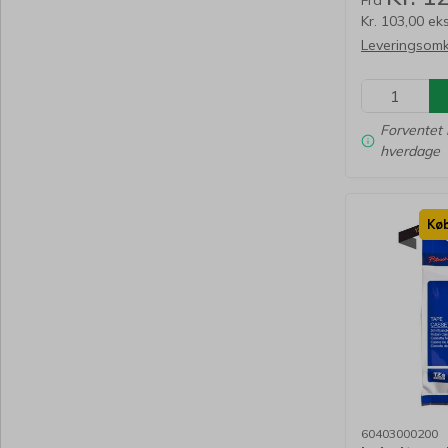
Fra
Kr. 103,00 ek
Leveringsomk
Forventet 
hverdage
Køb
60403000200