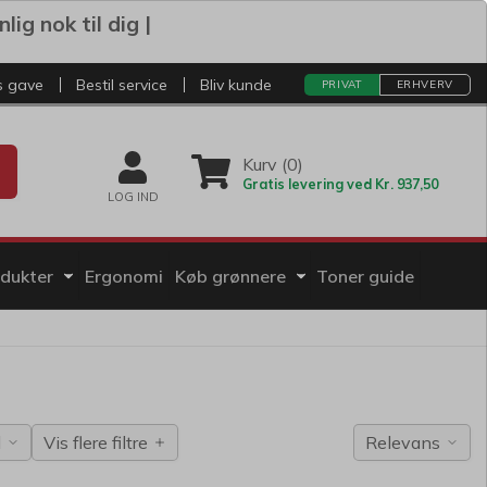
ig nok til dig |
s gave
Bestil service
Bliv kunde
PRIVAT
ERHVERV
Kurv (0)
Gratis levering ved Kr. 937,50
LOG IND
odukter
Ergonomi
Køb grønnere
Toner guide
l
Vis flere filtre
Relevans