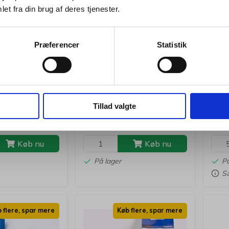
et fra din brug af deres tjenester.
Privat
Erhverv
103221
10326
Præferencer
Statistik
 DYMO D1
Labeltape Brother
Labe
 på grøn
TZe141 18mm sort på
TZe
klar lamineret
sølv
spris Kr. 186,25
Standard salgspris Kr. 198,75
Stand
58,75
Kr. 161,25
/ stk.
/ stk.
Fra
Fra
skl. moms
Kr. 129,00 ekskl. moms
Kr. 1
Tillad valgte
. tillægges
Leveringsomk. tillægges
Lever
Køb nu
Køb nu
På lager
På
Sæ
 flere, spar mere
Køb flere, spar mere