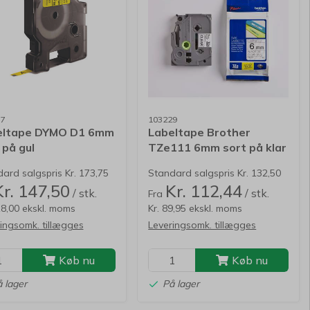
7
103229
eltape DYMO D1 6mm
Labeltape Brother
 på gul
TZe111 6mm sort på klar
lamineret
ard salgspris Kr. 173,75
Standard salgspris Kr. 132,50
Kr. 147,50
Kr. 112,44
/ stk.
/ stk.
Fra
18,00 ekskl. moms
Kr. 89,95 ekskl. moms
ingsomk. tillægges
Leveringsomk. tillægges
Køb nu
Køb nu
 lager
På lager