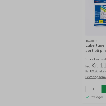
1623882
Labeltape
sort på p
lamin.
Standard salg
Kr. 1
Fra
Kr. 89,95 eks
Leveringsomk
På lager