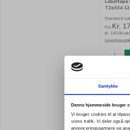
Labeltape
TZe334 12
lamineret
Standard salg
Kr. 1
Fra
Kr. 143,00 ek
Leveringsomk
Forventet 
hverdage
Samtykke
Køb
Denne hjemmeside bruger c
Vi bruger cookies til at tilpas
vores trafik. Vi deler også 
annonceringspartnere og anal