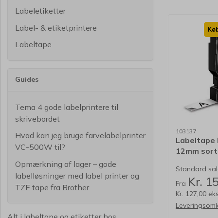
Labeletiketter
Label- & etiketprintere
Køb
Labeltape
Guides
Tema 4 gode labelprintere til
skrivebordet
103137
Hvad kan jeg bruge farvelabelprinter
Labeltape
VC-500W til?
12mm sort 
45013
Opmærkning af lager – gode
Standard salg
labelløsninger med label printer og
Kr. 1
Fra
TZE tape fra Brother
Kr. 127,00 ek
Leveringsomk
Alt i labeltape og etiketter hos