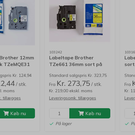
103242
10316
 Brother 12mm
Labeltape Brother
Lab
ink TZeMQE31
TZe661 36mm sort på
sort
gul lamineret
spris Kr. 124,94
Standard salgspris Kr. 323,75
Stand
12,44
Kr. 273,75
/ stk.
/ stk.
Fra
Fra
kl. moms
Kr. 219,00 ekskl. moms
Kr. 1
. tillægges
Leveringsomk. tillægges
Lever
Køb nu
Køb nu
På lager
På