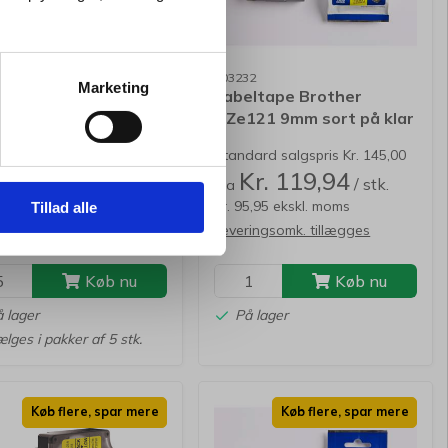
7
103232
Marketing
ltape Brother
Labeltape Brother
M931 12mm sort på
TZe121 9mm sort på klar
 lamineret
lamineret
ard salgspris Kr. 207,50
Standard salgspris Kr. 145,00
Kr. 178,75
Kr. 119,94
/ stk.
/ stk.
Fra
43,00 ekskl. moms
Kr. 95,95 ekskl. moms
Tillad alle
ingsomk. tillægges
Leveringsomk. tillægges
Køb nu
Køb nu
 lager
På lager
lges i pakker af 5 stk.
Køb flere, spar mere
Køb flere, spar mere