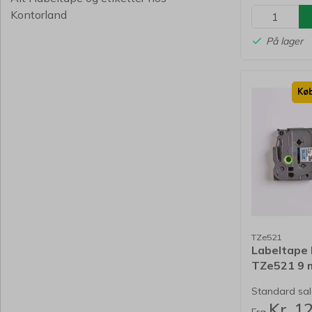
Kontorland
På lager
Køb
TZe521
Labeltape
TZe521 9 
521 lamine
Standard salg
Kr. 1