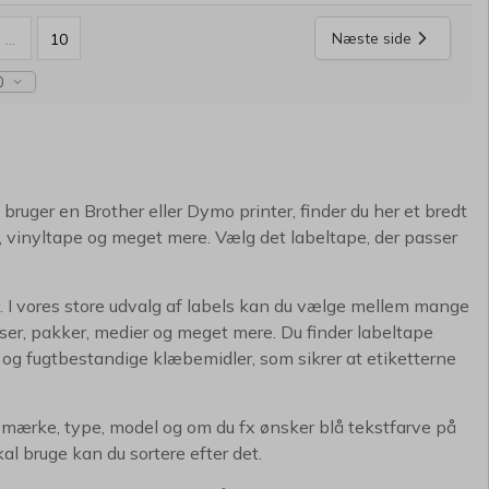
Næste side
...
10
0
ruger en Brother eller Dymo printer, finder du her et bredt
, vinyltape og meget mere. Vælg det labeltape, der passer
r. I vores store udvalg af labels kan du vælge mellem mange
delser, pakker, medier og meget mere. Du finder labeltape
og fugtbestandige klæbemidler, som sikrer at etiketterne
er mærke, type, model og om du fx ønsker blå tekstfarve på
al bruge kan du sortere efter det.