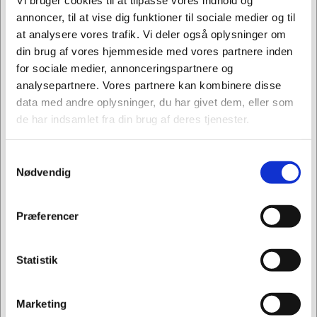
Vi bruger cookies til at tilpasse vores indhold og
annoncer, til at vise dig funktioner til sociale medier og til
God gennemsigtighed
at analysere vores trafik. Vi deler også oplysninger om
Klar og glossy film
din brug af vores hjemmeside med vores partnere inden
God modstandsstyrke mod rifter
for sociale medier, annonceringspartnere og
Stille afrulning
analysepartnere. Vores partnere kan kombinere disse
Ensartet klæbeevne og tykkelse.
data med andre oplysninger, du har givet dem, eller som
Cast strækfilm er et godt valg til det meste gods.
de har indsamlet fra din brug af deres tjenester.
Blæst
Samtykkevalg
Jeg ønsker at handle som
Blæst strækfilm er blæst på en extruder
Nødvendig
De karakteristiske egenskaber for Blæst film er:
Privat
Erhverv
Højere modstandsstyrke imod rifter
Præferencer
Lavere gennemsigtighed i forhold til cast
strækfilmen.
Statistik
En mere larmende afrulning
En meget høj stabiliseringsevne ("hukommelse").
Blæst strækfilm er velegnet til paller med mange
Marketing