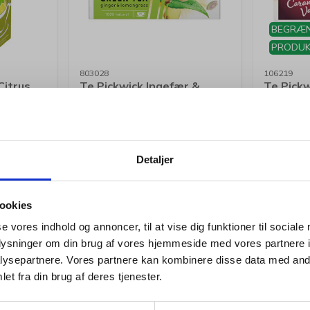
BEGRÆN
PRODUK
803028
106219
itrus
Te Pickwick Ingefær &
Te Pickw
/pk
Lemon 20 breve/æske
Caramel
Standard salgspris Kr. 22,44
Standard s
Kr. 19,94
Kr.
/ pk.
Fra
Fra
Kr. 15,95 ekskl. moms
Kr. 15,95 
Detaljer
b nu
Køb nu
Forventet levering: 3-6
På lag
ookies
hverdage
se vores indhold og annoncer, til at vise dig funktioner til sociale
oplysninger om din brug af vores hjemmeside med vores partnere i
Jeg ønsker at handle som
ysepartnere. Vores partnere kan kombinere disse data med andr
et fra din brug af deres tjenester.
Privat
Erhverv