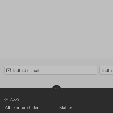
KATALOG
Alt i kontorartikler
Møbler