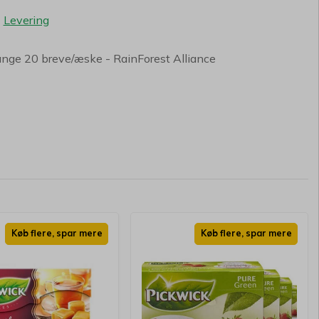
-
Levering
ange 20 breve/æske - RainForest Alliance
Køb flere, spar mere
Køb flere, spar mere