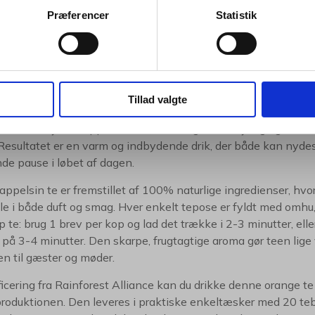
Præferencer
Statistik
Appelsin te / Orange te er 100% naturlig og indeholder appels
et Rainforrest Allaince.
se: 4 breve pr. ltr. og trækketid 3-4 min. 1 brev pr. kop og tr
te med naturlig smag og eksotisk karakter
trænger til et friskt løft, er appelsin te et oplagt valg – is
Tillad valgte
r været synonym med velsmagende og naturlige teoplevelser.
med små stykker appelsinskal, hvilket giver en fyldig og let sø
 Resultatet er en varm og indbydende drik, der både kan nyd
de pause i løbet af dagen.
appelsin te er fremstillet af 100% naturlige ingredienser, hvo
olle i både duft og smag. Hver enkelt tepose er fyldt med om
p te: brug 1 brev per kop og lad det trække i 2-3 minutter, elle
på 3-4 minutter. Den skarpe, frugtagtige aroma gør teen lige v
en til gæster og møder.
ficering fra Rainforest Alliance kan du drikke denne orange
produktionen. Den leveres i praktiske enkeltæsker med 20 teb