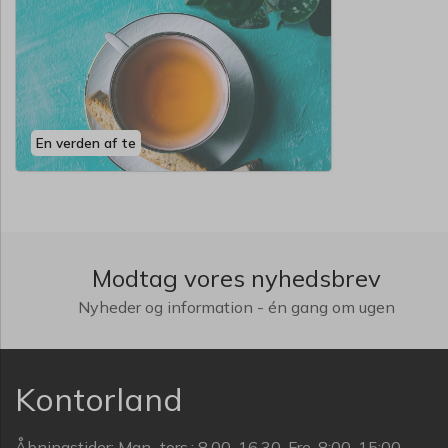
En verden af te
Modtag vores nyhedsbrev
Nyheder og information - én gang om ugen
Kontorland
Åbningstider: Man.-tors.: 8.00-16.30, Fre. 8:00-15:00