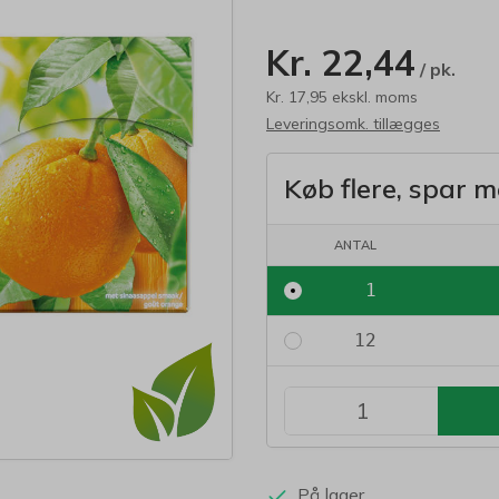
Kr. 22,44
/ pk.
Kr. 17,95 ekskl. moms
Leveringsomk. tillægges
Køb flere, spar m
ANTAL
1
12
På lager