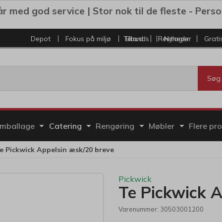
r med god service | Stor nok til de fleste - Personl
Depot
Fokus på miljø
Tilbud
Brands
Restlager
Nyheder
Grati
Søg
mballage
Catering
Rengøring
Møbler
Flere pr
e Pickwick Appelsin æsk/20 breve
Pickwick
Te Pickwick A
Varenummer:
30503001200