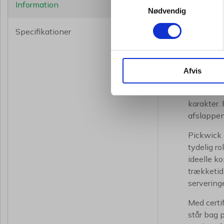
Information
Nødvendig
Pickwick 
Certificer
Specifikationer
Forberedel
Appelsin 
Når dagen 
Afvis
årtier ha
sorte te 
karakter.
afslappen
Pickwick 
tydelig r
ideelle ko
trækketid 
servering
Med certi
står bag 