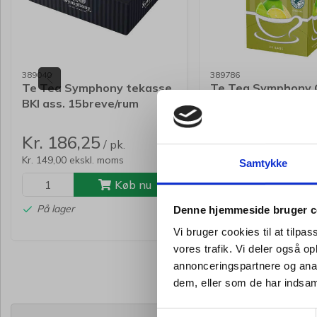
389040
389786
Te Tea Symphony tekasse
Te Tea Symphony C
BKI ass. 15breve/rum
Green RFA 20breve
12rum/pak
(enkelt pk.)
Kr. 186,25
Kr. 19,94
/ pk.
/ pk.
Kr. 149,00 ekskl. moms
Kr. 15,95 ekskl. moms
Samtykke
Køb nu
Kø
På lager
På lager
Denne hjemmeside bruger c
Vi bruger cookies til at tilpas
vores trafik. Vi deler også 
annonceringspartnere og anal
dem, eller som de har indsaml
Samtykkevalg