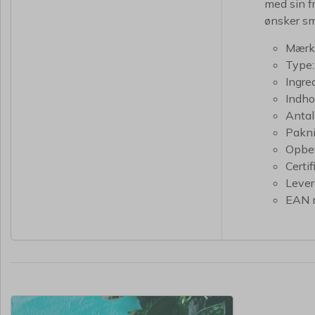
med sin fr
ønsker sm
Mærk
Type:
Ingre
Indho
Antal
Pakni
Opbev
Certif
Lever
EAN 