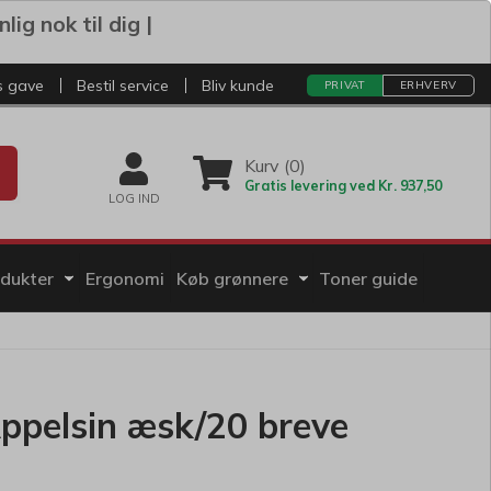
ig nok til dig |
s gave
Bestil service
Bliv kunde
PRIVAT
ERHVERV
Kurv (0)
Gratis levering ved Kr. 937,50
LOG IND
odukter
Ergonomi
Køb grønnere
Toner guide
ppelsin æsk/20 breve