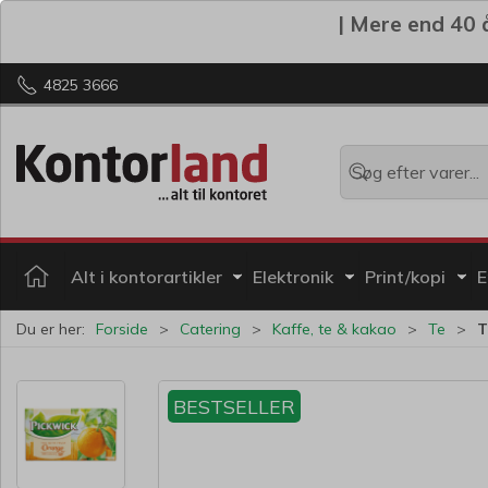
| Mere end 40 å
4825 3666
Alt i kontorartikler
Elektronik
Print/kopi
E
Du er her:
Forside
Catering
Kaffe, te & kakao
Te
T
BESTSELLER