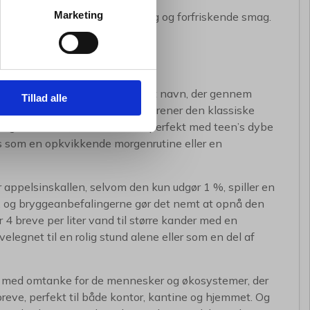
Marketing
instykker. Dette giver en dejlig og forfriskende smag.
ækketid 2-3 min.
ær når den kommer fra Pickwick, et navn, der gennem
Tillad alle
 Denne aromatiske orange te forener den klassiske
dlig citrusnote, der balancerer perfekt med teen’s dybe
es som en opkvikkende morgenrutine eller en
r appelsinskallen, selvom den kun udgør 1 %, spiller en
hu, og bryggeanbefalingerne gør det nemt at opnå den
r 4 breve per liter vand til større kander med en
elegnet til en rolig stund alene eller som en del af
 te med omtanke for de mennesker og økosystemer, der
reve, perfekt til både kontor, kantine og hjemmet. Og