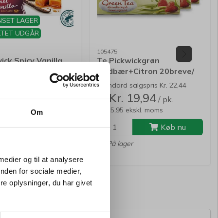
SET LAGER
TET UDGÅR
105475
ick Spicy Vanilla
Te Pickwickgrøn
 Chai 20breve/æsk
Jordbær+Citron 20breve/
æsk
algspris Kr. 22,44
Standard salgspris Kr. 22,44
 19,94
Kr. 19,94
/ pk.
/ pk.
Fra
ekskl. moms
Kr. 15,95 ekskl. moms
Om
Køb nu
Køb nu
er
På lager
 medier og til at analysere
nden for sociale medier,
e oplysninger, du har givet