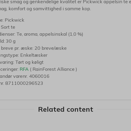
iske smag og genkendelige kvalitet er Pickwick appelsin te et 
ag, komfort og samvittighed i samme kop.
e: Pickwick
 Sort te
dienser: Te, aroma, appelsinskal (1,0 %)
ld: 30 g
 breve pr. æske: 20 breve/æske
ngstype: Enkeltæsker
aring: Tørt og køligt
iceringer:
RFA
( RainForest Alliance )
andør varenr. 4060016
nr. 8711000296523
Related content