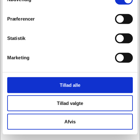
1403286
Whiteboard marker Staedtler Lumocolor
351BWP-4 ass skrå
Privat
Erhverv
Præferencer
Standard salgspris Kr. 69,94
Kr. 59,38
/ pk.
Fra
Statistik
Kr. 47,50 ekskl. moms
Leveringsomk. tillægges
Marketing
Køb nu
På lager
Tillad alle
Køb flere, spar mere
Tillad valgte
Afvis