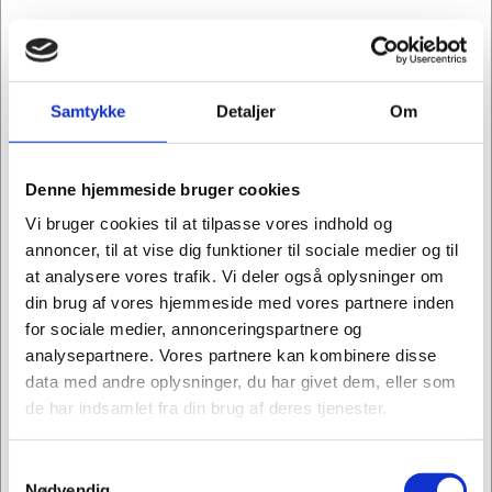
Køb flere, spar mere
Samtykke
Detaljer
Om
Denne hjemmeside bruger cookies
Vi bruger cookies til at tilpasse vores indhold og
annoncer, til at vise dig funktioner til sociale medier og til
at analysere vores trafik. Vi deler også oplysninger om
din brug af vores hjemmeside med vores partnere inden
for sociale medier, annonceringspartnere og
analysepartnere. Vores partnere kan kombinere disse
data med andre oplysninger, du har givet dem, eller som
de har indsamlet fra din brug af deres tjenester.
Samtykkevalg
Jeg ønsker at handle som
Nødvendig