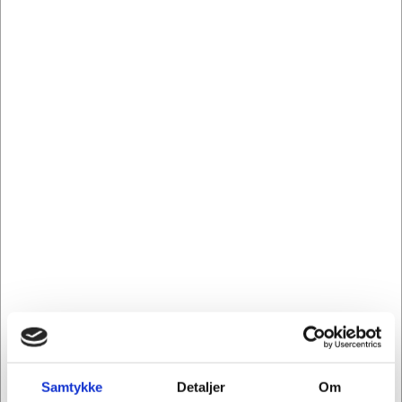
ALLERGY CERTIFIED
212526
Håndcreme Decubal Repair tube uparf.-ufarv.
70% fedt 100ml
Standard salgspris Kr. 198,75
Kr. 178,75
/ stk.
Fra
Kr. 143,00 ekskl. moms
Leveringsomk. tillægges
Køb nu
Samtykke
Detaljer
Om
På lager