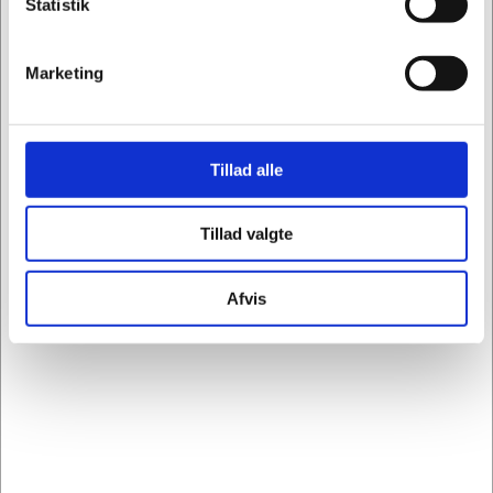
Statistik
396335
Creme Deb Stokolan Light PURE refill 1L
Marketing
Standard salgspris Kr. 536,25
Kr. 482,50
/ stk.
Fra
Kr. 386,00 ekskl. moms
Tillad alle
Leveringsomk. tillægges
Tillad valgte
Køb nu
Forventet levering: 3-6 hverdage
Afvis
Sælges i pakker af 6 stk.
Køb flere, spar mere