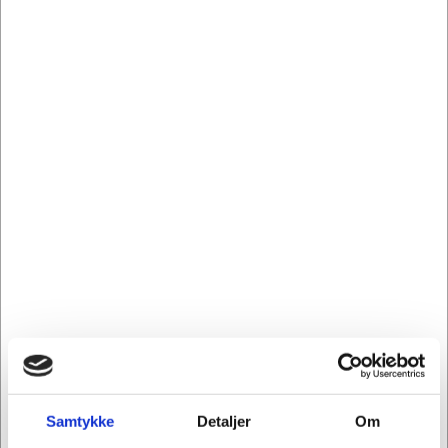
Tampon Tampax Regular pk./30
Kr. 112,44
/ pk.
Kr. 89,95 ekskl. moms
Leveringsomk. tillægges
Køb nu
På lager
Samtykke
Detaljer
Om