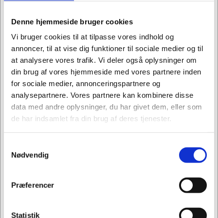
Denne hjemmeside bruger cookies
Vi bruger cookies til at tilpasse vores indhold og
annoncer, til at vise dig funktioner til sociale medier og til
at analysere vores trafik. Vi deler også oplysninger om
din brug af vores hjemmeside med vores partnere inden
for sociale medier, annonceringspartnere og
analysepartnere. Vores partnere kan kombinere disse
data med andre oplysninger, du har givet dem, eller som
de har indsamlet fra din brug af deres tjenester.
804171
Tampon Tampax Super pk./30
Samtykkevalg
Jeg ønsker at handle som
Nødvendig
Kr. 112,44
/ pk.
Privat
Erhverv
Præferencer
Kr. 89,95 ekskl. moms
Leveringsomk. tillægges
Statistik