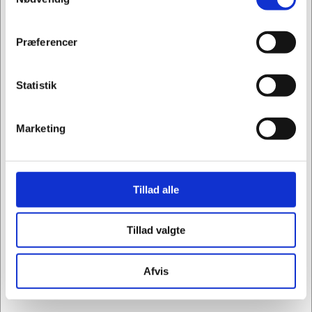
Dispenser Tork Period Care 564050
Privat
Erhverv
Præferencer
Kr. 993,75
/ stk.
Kr. 795,00 ekskl. moms
Statistik
Leveringsomk. tillægges
Marketing
Køb nu
På lager
Tillad alle
Tillad valgte
Afvis