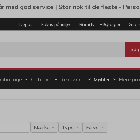
r med god service | Stor nok til de fleste - Personl
Depot
Fokus på miljø
Tilbud
Brands
Restlager
Nyheder
Grati
Søg
mballage
Catering
Rengøring
Møbler
Flere pr
Mærke
Type
Farve