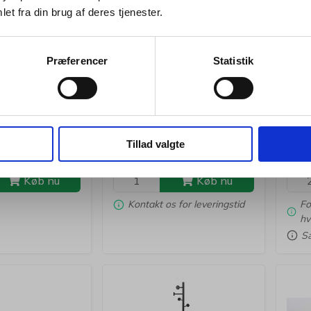
et fra din brug af deres tjenester.
Privat
Erhverv
1624980
50010
and TWIN
Paraplystand Twinco
Hyld
Præferencer
Statistik
 28,5L
metal Ø270mm H590mm
sort
28,5L sort
,75
Kr. 443,75
Kr.
/ stk.
/ stk.
skl. moms
Kr. 355,00 ekskl. moms
Kr. 1
Tillad valgte
. tillægges
Leveringsomk. tillægges
Lever
Køb nu
Køb nu
Kontakt os for leveringstid
Fo
hv
Sæ