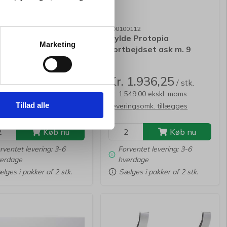
0122
500100112
e Protopia
Hylde Protopia
Marketing
bejdset ask
sortbejdset ask m. 9
kroge
 1.811,25
Kr. 1.936,25
/ stk.
/ stk.
.449,00 ekskl. moms
Kr. 1.549,00 ekskl. moms
Tillad alle
ingsomk. tillægges
Leveringsomk. tillægges
Køb nu
Køb nu
rventet levering: 3-6
Forventet levering: 3-6
erdage
hverdage
lges i pakker af 2 stk.
Sælges i pakker af 2 stk.