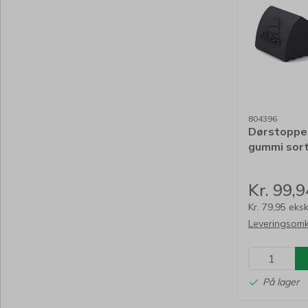
804396
Dørstopper
gummi sor
Kr. 99,9
Kr. 79,95 eks
Leveringsomk
På lager